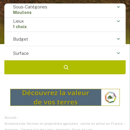
Sous-Catégories
Moutons
Lieux
1 choix
Budget
Surface
Accueil
›
Annonces de fermes et propriétés agricoles : vente et achat en France
›
Agricole : Centre-Val de Loire
›
Agricole : Eure-et-Loir
›