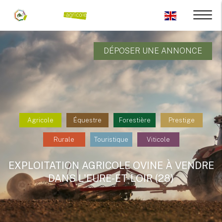
DÉPOSER UNE ANNONCE
Agricole
Équestre
Forestière
Prestige
Rurale
Touristique
Viticole
EXPLOITATION AGRICOLE OVINE À VENDRE
DANS L'EURE-ET-LOIR (28)