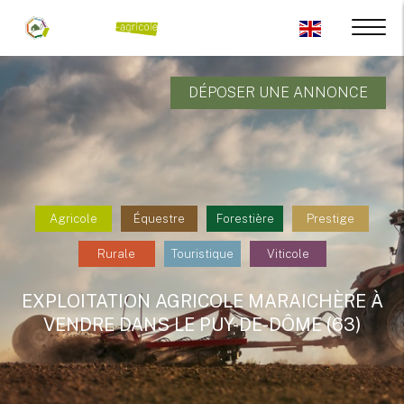
DÉPOSER UNE ANNONCE
Agricole
Équestre
Forestière
Prestige
Rurale
Touristique
Viticole
EXPLOITATION AGRICOLE MARAICHÈRE À
VENDRE DANS LE PUY-DE-DÔME (63)