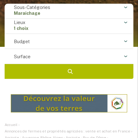
Sous-Catégories
Maraichage
Lieux
1 choix
Budget
Surface
Accueil
›
Annonces de fermes et propriétés agricoles : vente et achat en France
›
Agricole : Auvergne-Rhône-Alpes
›
Agricole : Puy-de-Dôme
›