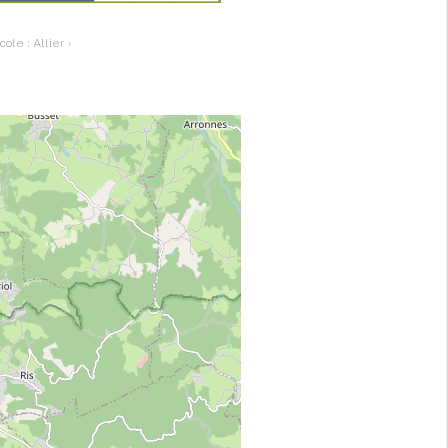
cole : Allier
›