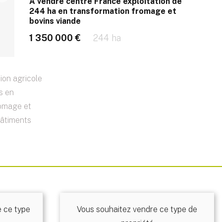
A vendre centre France exploitation de
244 ha en transformation fromage et
bovins viande
1 350 000 €
244 ha
ion agricole
s en
romage et
bâtiments
e ce type
Vous souhaitez vendre ce type de