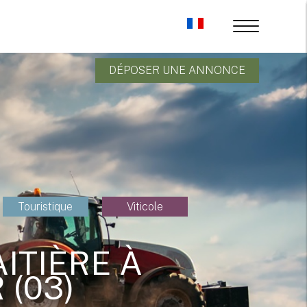
DÉPOSER UNE ANNONCE
Touristique
Viticole
ITIÈRE À
 (03)