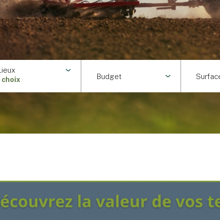
Lieux
Budget
Surfac
1 choix