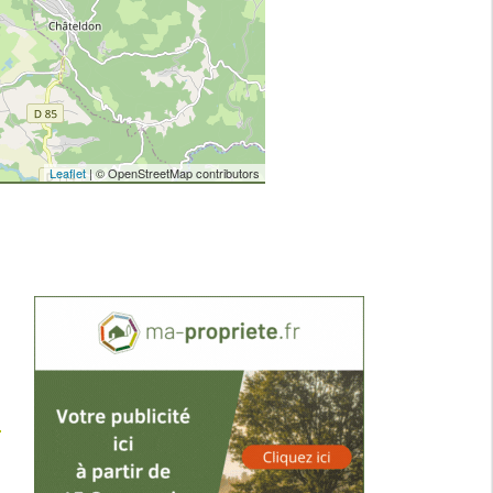
Leaflet
| © OpenStreetMap contributors