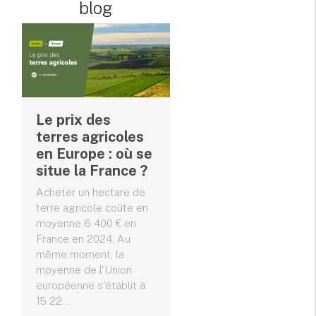
blog
Le prix des
terres agricoles
en Europe : où se
situe la France ?
Acheter un hectare de
terre agricole coûte en
moyenne 6 400 € en
France en 2024. Au
même moment, la
moyenne de l'Union
européenne s'établit à
15 22...