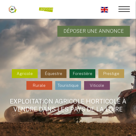
DÉPOSER UNE ANNONCE
Agricole
Équestre
Forestière
Prestige
Rurale
Touristique
Viticole
EXPLOITATION AGRICOLE HORTICOLE À
VENDRE DANS LES PAYS DE LA LOIRE