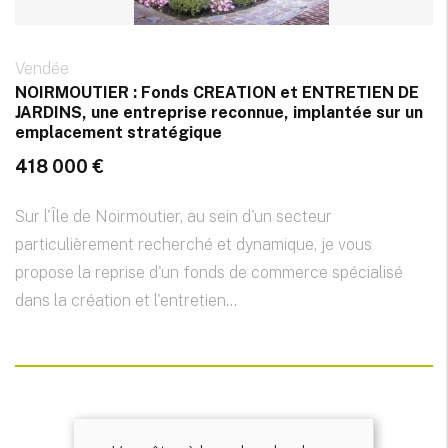
Vendée
NOIRMOUTIER : Fonds CREATION et ENTRETIEN DE
JARDINS, une entreprise reconnue, implantée sur un
emplacement stratégique
418 000 €
Sur l'Île de Noirmoutier, au sein d'un secteur
particulièrement recherché et dynamique, je vous
propose la reprise d'un fonds de commerce spécialisé
dans la création et l'entretien...