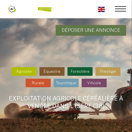
DÉPOSER UNE ANNONCE
Agricole
Équestre
Forestière
Prestige
Rurale
Touristique
Viticole
EXPLOITATION AGRICOLE CÉRÉALIÈRE À
VENDRE DANS L'ISÈRE (38)