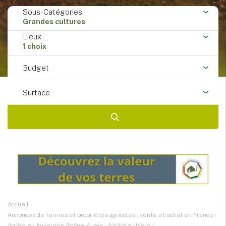
Sous-Catégories
Grandes cultures
Lieux
1 choix
Budget
Surface
Accueil
›
Annonces de fermes et propriétés agricoles : vente et achat en France
›
Agricole : Auvergne-Rhône-Alpes
›
Agricole : Isère
›