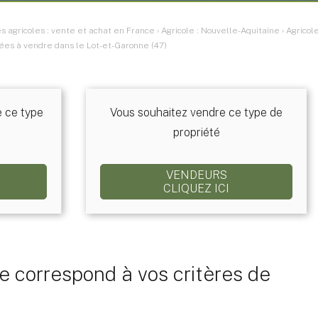
 agricoles : vente et achat en France
›
Agricole : Nouvelle-Aquitaine
›
Agricol
sées à vendre dans le Lot-et-Garonne (47)
e ce type
Vous souhaitez vendre ce type de
propriété
VENDEURS
CLIQUEZ ICI
 correspond à vos critères de