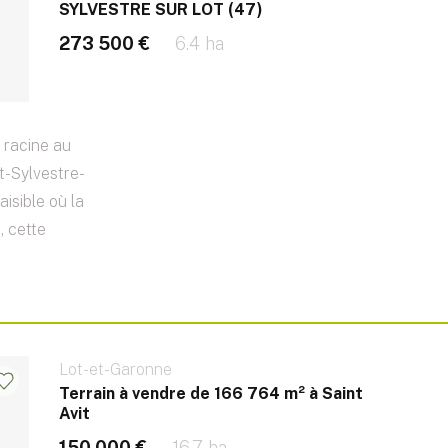
SYLVESTRE SUR LOT (47)
273 500 €
6.4 ha
t racine au
t-Sylvestre-
isible où la
, cette
Lot-et-Garonne
Terrain à vendre de 166 764 m² à Saint
Avit
150 000 €
16.7 ha