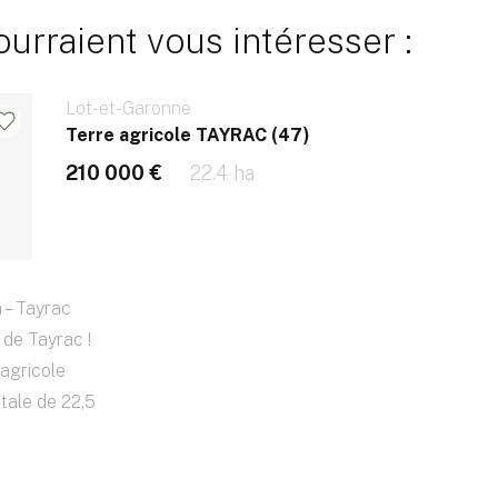
rraient vous intéresser :
Lot-et-Garonne
Terre agricole TAYRAC (47)
210 000 €
22.4 ha
 – Tayrac
de Tayrac !
agricole
otale de 22,5