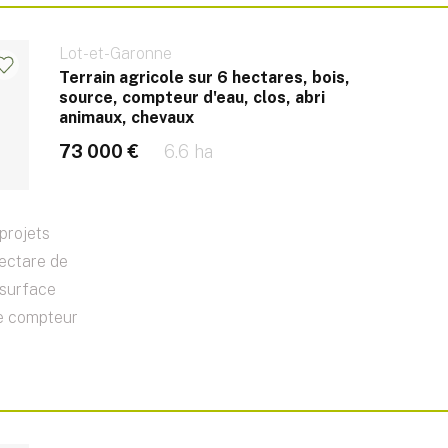
Lot-et-Garonne
Terrain agricole sur 6 hectares, bois,
source, compteur d'eau, clos, abri
animaux, chevaux
73 000 €
6.6 ha
 projets
hectare de
 surface
de compteur