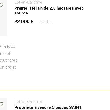
Lot-et-Garonne
Prairie, terrain de 2.3 hactares avec
source
22 000 €
2.3 ha
 à la PAC,
rel et
tout rare :
 un projet
Lot-et-Garonne
Propriete à vendre 5 pièces SAINT