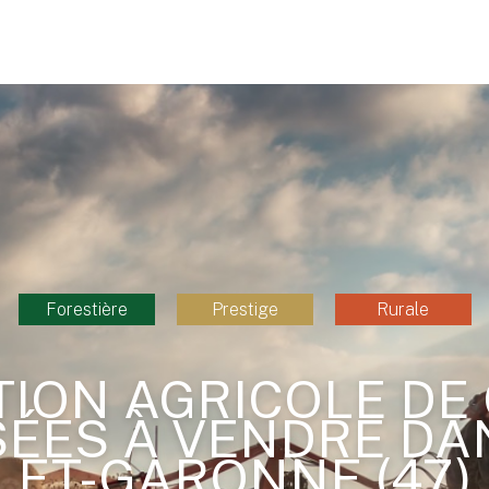
Forestière
Prestige
Rurale
TION AGRICOLE DE
SÉES À VENDRE DAN
ET-GARONNE (47)