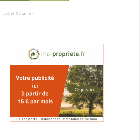
e : Lot-et-Garonne
›