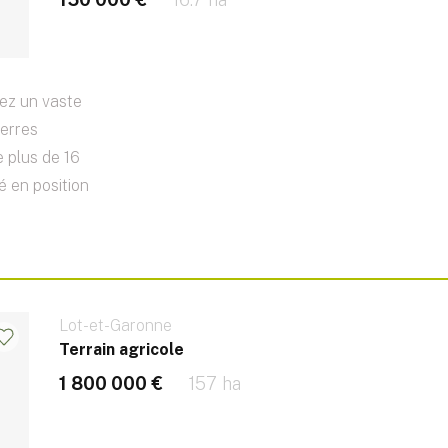
ez un vaste
terres
e plus de 16
é en position
Lot-et-Garonne
Terrain agricole
1 800 000 €
157 ha