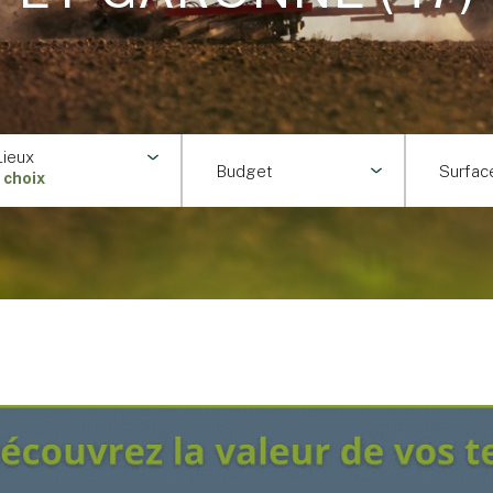
Lieux
Budget
Surfac
1 choix