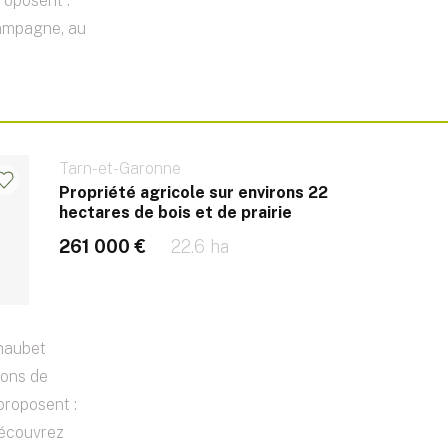
roposent :
campagne, au
Tarn-et-Garonne
Propriété agricole sur environs 22
hectares de bois et de prairie
261 000 €
22.6 ha
haubet
sons de
proposent :
découvrez