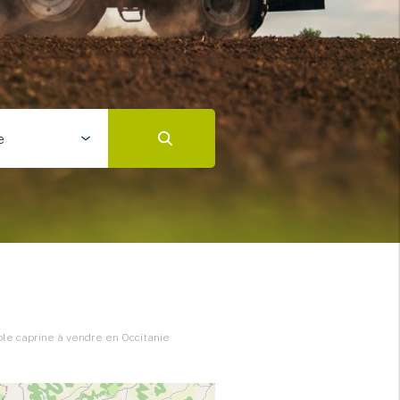
e
cole caprine à vendre en Occitanie