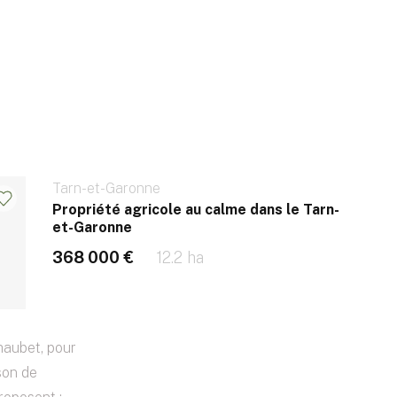
Tarn-et-Garonne
Propriété agricole au calme dans le Tarn-
et-Garonne
368 000 €
12.2 ha
haubet, pour
son de