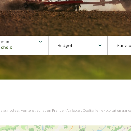
Lieux
Budget
Surfac
1 choix
 agricoles : vente et achat en France
›
Agricole : Occitanie
›
exploitation agri