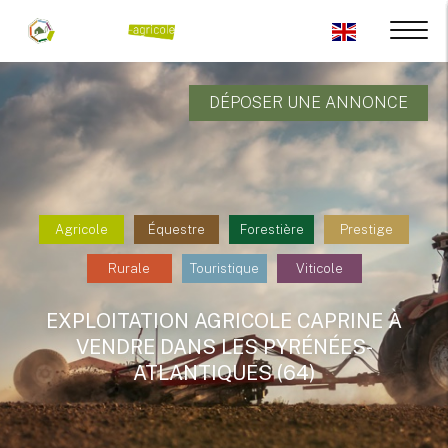
DÉPOSER UNE ANNONCE
Agricole
Équestre
Forestière
Prestige
Rurale
Touristique
Viticole
EXPLOITATION AGRICOLE CAPRINE À
VENDRE DANS LES PYRÉNÉES-
ATLANTIQUES (64)