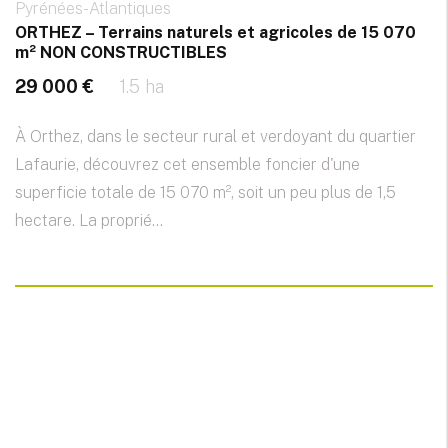
Pyrénées-Atlantiques
ORTHEZ – Terrains naturels et agricoles de 15 070
m² NON CONSTRUCTIBLES
29 000 €
1.5 ha
À Orthez, dans le secteur rural et verdoyant du quartier
Lafaurie, découvrez cet ensemble foncier d'une
superficie totale de 15 070 m², soit un peu plus de 1,5
hectare. La proprié...