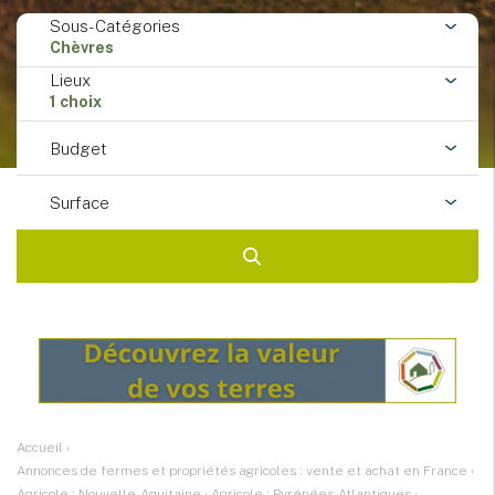
Sous-Catégories
Chèvres
Lieux
1 choix
Budget
Surface
Accueil
›
Annonces de fermes et propriétés agricoles : vente et achat en France
›
Agricole : Nouvelle-Aquitaine
›
Agricole : Pyrénées-Atlantiques
›