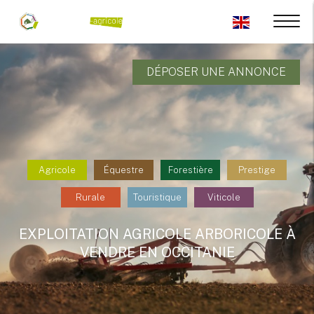
DÉPOSER UNE ANNONCE
Agricole
Équestre
Forestière
Prestige
Rurale
Touristique
Viticole
EXPLOITATION AGRICOLE ARBORICOLE À
VENDRE EN OCCITANIE