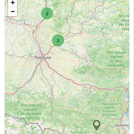
+
−
2
2