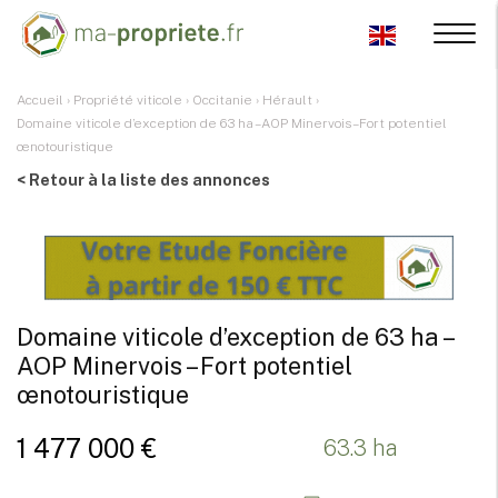
Accueil
›
Propriété viticole
›
Occitanie
›
Hérault
›
Domaine viticole d’exception de 63 ha – AOP Minervois – Fort potentiel
œnotouristique
< Retour à la liste des annonces
Domaine viticole d’exception de 63 ha –
AOP Minervois – Fort potentiel
œnotouristique
1 477 000 €
63.3 ha