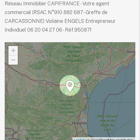
Réseau Immobilier CAPIFRANCE - Votre agent
commercial (RSAC N°910 882 687 - Greffe de
CARCASSONNE) Violaine ENGELS Entrepreneur
Individuel 06 20 04 27 06 - Réf.950871
+
−
Leaflet
| © OpenStreetMap contributors