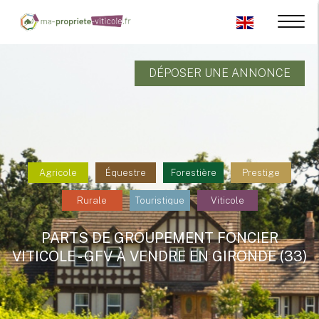
DÉPOSER UNE ANNONCE
Agricole
Équestre
Forestière
Prestige
Rurale
Touristique
Viticole
PARTS DE GROUPEMENT FONCIER
VITICOLE - GFV À VENDRE EN GIRONDE (33)