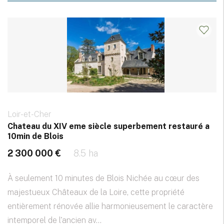
Loir-et-Cher
Chateau du XIV eme siècle superbement restauré a
10min de Blois
2 300 000 €
8.5 ha
À seulement 10 minutes de Blois Nichée au cœur des
majestueux Châteaux de la Loire, cette propriété
entièrement rénovée allie harmonieusement le caractère
intemporel de l'ancien av...