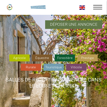
DÉPOSER UNE ANNONCE
Agricole
Équestre
Forestière
Prestige
Rurale
Touristique
Viticole
SALLES DE RÉCEPTIONS À VENDRE DANS
LE LOIR-ET-CHER (41)