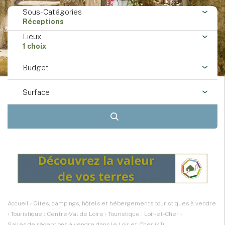
Sous-Catégories
Réceptions
Lieux
1 choix
Budget
Surface
Accueil
›
Gîtes, campings, hôtels et hébergements touristiques à vendre
›
Touristique : Centre-Val de Loire
›
Touristique : Loir-et-Cher
›
Salles de réceptions à vendre dans le Loir-et-Cher (41)