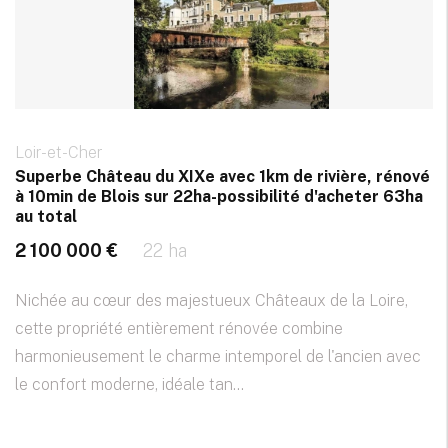
Loir-et-Cher
Superbe Château du XIXe avec 1km de rivière, rénové
à 10min de Blois sur 22ha-possibilité d'acheter 63ha
au total
2 100 000 €
22 ha
Nichée au cœur des majestueux Châteaux de la Loire,
cette propriété entièrement rénovée combine
harmonieusement le charme intemporel de l'ancien avec
le confort moderne, idéale tan...