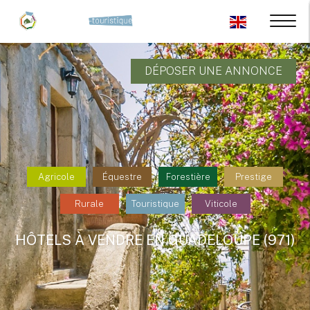
DÉPOSER UNE ANNONCE
Agricole
Équestre
Forestière
Prestige
Rurale
Touristique
Viticole
HÔTELS À VENDRE EN GUADELOUPE (971)