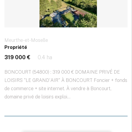
Meurthe-et-Moselle
Propriété
319 000 €
0.4 ha
BONCOURT (54800) : 319 000 € DOMAINE PRIVÉ DE
LOISIRS "LE GRAND'AIR" À BONCOURT Foncier + fonds
de commerce + site internet. À vendre à Boncourt,
domaine privé de loisirs exploi...