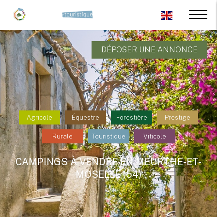
DÉPOSER UNE ANNONCE
Agricole
Équestre
Forestière
Prestige
Rurale
Touristique
Viticole
CAMPINGS À VENDRE EN MEURTHE-ET-
MOSELLE (54)