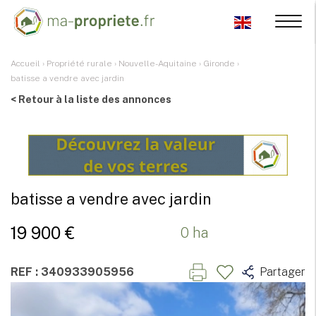
Accueil
›
Propriété rurale
›
Nouvelle-Aquitaine
›
Gironde
›
batisse a vendre avec jardin
< Retour à la liste des annonces
batisse a vendre avec jardin
19 900 €
0 ha
REF : 340933905956
Partager