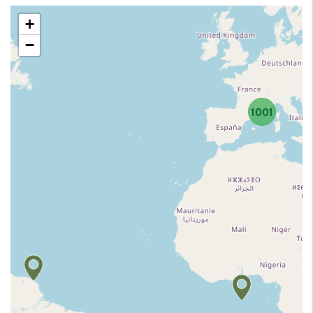
+
−
1001