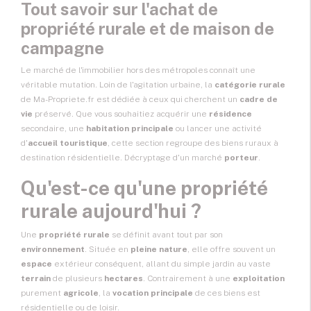
Tout savoir sur l'achat de
propriété rurale et de maison de
campagne
Le marché de l'immobilier hors des métropoles connaît une
véritable mutation. Loin de l'agitation urbaine, la
catégorie rurale
de Ma-Propriete.fr est dédiée à ceux qui cherchent un
cadre de
vie
préservé. Que vous souhaitiez acquérir une
résidence
secondaire, une
habitation principale
ou lancer une activité
d'
accueil touristique
, cette section regroupe des biens ruraux à
destination résidentielle. Décryptage d'un marché
porteur
.
Qu'est-ce qu'une propriété
rurale aujourd'hui ?
Une
propriété rurale
se définit avant tout par son
environnement
. Située en
pleine nature
, elle offre souvent un
espace
extérieur conséquent, allant du simple jardin au vaste
terrain
de plusieurs
hectares
. Contrairement à une
exploitation
purement
agricole
, la
vocation principale
de ces biens est
résidentielle ou de loisir.