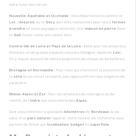
votre futur lieu de vie.
Nouvelle-Aquitaine et Occitanie :
Des départements comme le
Lot
, l'
Aveyron
, ou le
Gers
sont très recherchés pour leurs
fermes
à vendre
et leurs paysages vallonnés. Une
maison en pierre
dans
le
Sud
-Ouest reste une valeur sûre.
Centre-Val de Loire et Pays de la Loire :
Idéal pour les amoureux
d'histoire et de grands espaces naturels (Sologne, bords de
Loir
).
On y trouve souvent de belles propriétés de chasse ou forestières.
Bretagne et Normandie :
Pour ceux qui cherchent la proximité de
la
côte
ou un climat tempéré, ces régions offrent des longères de
caractère.
Rhône-Alpes et Est :
Pour les amateurs de montagne ou de
reliefs, de l'
Indre
aux contreforts des
Alpes
.
Que vous cherchiez à quelques
kilomètres
de
Bordeaux
ou au
cœur d'un
parc naturel
régional, notre moteur de recherche vous
permet de filtrer par
localisation
,
budget
et
superficie
.