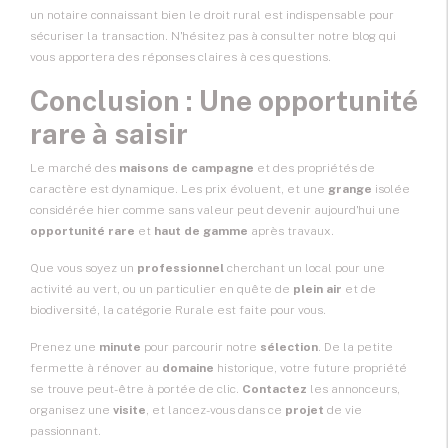
un notaire connaissant bien le droit rural est indispensable pour
sécuriser la transaction. N'hésitez pas à consulter notre blog qui
vous apportera des réponses claires à ces questions.
Conclusion : Une opportunité
rare à saisir
Le marché des
maisons de campagne
et des propriétés de
caractère est dynamique. Les prix évoluent, et une
grange
isolée
considérée hier comme sans valeur peut devenir aujourd'hui une
opportunité rare
et
haut de gamme
après travaux.
Que vous soyez un
professionnel
cherchant un local pour une
activité au vert, ou un particulier en quête de
plein air
et de
biodiversité, la catégorie Rurale est faite pour vous.
Prenez une
minute
pour parcourir notre
sélection
. De la petite
fermette à rénover au
domaine
historique, votre future propriété
se trouve peut-être à portée de clic.
Contactez
les annonceurs,
organisez une
visite
, et lancez-vous dans ce
projet
de vie
passionnant.