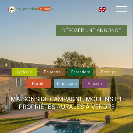
DÉPOSER UNE ANNONCE
Agricole
Équestre
Forestière
Prestige
Rurale
Touristique
Viticole
MAISONS DE CAMPAGNE, MOULINS ET
PROPRIÉTÉS RURALES À VENDRE