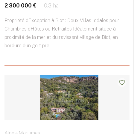
2 300 000 €
0.3 ha
Propriété dException à Biot : Deux Villas Idéales pour
Chambres dHôtes ou Retraites Idéalement située à
proximité de la mer et du ravissant village de Biot, en
bordure dun golf pre...
Alpes-Maritimes