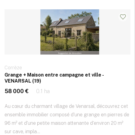
Corrèze
Grange + Maison entre campagne et ville -
VENARSAL (19)
58 000 €
0.1 ha
Au cœur du charmant village de Venarsal, découvrez cet
ensemble immobilier composé d'une grange en pierres de
96 m² et d'une petite maison attenante d'environ 20 m²
sur cave, impla...