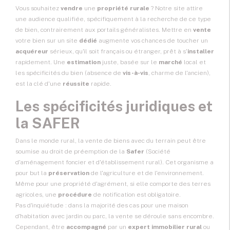
Vous souhaitez
vendre
une
propriété rurale
? Notre site attire
une audience qualifiée, spécifiquement à la recherche de ce type
de bien, contrairement aux portails généralistes. Mettre en
vente
votre bien sur un site
dédié
augmente vos chances de toucher un
acquéreur
sérieux, qu'il soit français ou étranger, prêt à s'
installer
rapidement. Une
estimation
juste, basée sur le
marché
local et
les spécificités du bien (absence de
vis-à-vis
, charme de l'ancien),
est la clé d'une
réussite
rapide.
Les spécificités juridiques et
la SAFER
Dans le monde rural, la vente de biens avec du terrain peut être
soumise au droit de préemption de la
Safer
(Société
d'aménagement foncier et d'établissement rural). Cet organisme a
pour but la
préservation
de l'agriculture et de l'environnement.
Même pour une propriété d'agrément, si elle comporte des terres
agricoles, une
procédure
de notification est obligatoire.
Pas d'inquiétude : dans la majorité des cas pour une maison
d'habitation avec jardin ou parc, la vente se déroule sans encombre.
Cependant, être
accompagné
par un
expert immobilier rural
ou