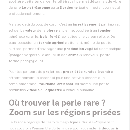
accéléré cette tendance : le télétravail permet désormais de vivre
dans le
Lot-et-Garonne
ou la
Dordogne
tout en restant connecté
professionnellement.
Mais au-delà du coup de cœur, c'est un
investissement
patrimonial
solide. La
valeur
de la
pierre
ancienne, couplée à un
foncier
généreux (prairie,
bois
,
forêt
), constitue une valeur refuge. De
plus, posséder un
terrain agricole
attenant, même de petite
surface, permet d'envisager une
production végétale
domestique
(potager, verger) ou d'accueillir des
animaux
(chevaux, petite
ferme pédagogique).
Pour les porteurs de
projet
, ces
propriétés rurales à vendre
offrent souvent le potentiel pour une activité économique
complémentaire :
tourisme
,
artisanat
, ou même une petite
production
viticole
ou
équestre
à échelle humaine.
Où trouver la perle rare ?
Zoom sur les régions prisées
La
France
regorge de terroirs magnifiques. Sur Ma-Propriete.fr,
nous couvrons l'ensemble du territoire pour vous aider à
découvrir