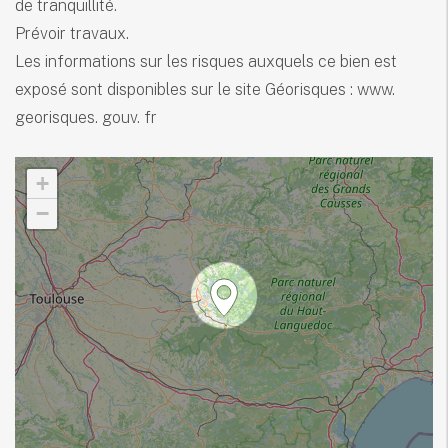
de tranquillité.
Prévoir travaux.
Les informations sur les risques auxquels ce bien est
exposé sont disponibles sur le site Géorisques : www.
georisques. gouv. fr
+
−