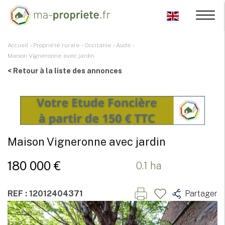
Accueil
›
Propriété rurale
›
Occitanie
›
Aude
›
Maison Vigneronne avec jardin
< Retour à la liste des annonces
Maison Vigneronne avec jardin
180 000 €
0.1 ha
REF : 12012404371
Partager