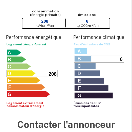
consommation
(énergie primaire)
émissions
208
6
kWh/m²/an
kg CO
2
/m²/an
Performance énergétique
Performance climatique
Logement très performant
Peu d'émissions de CO
2
A
A
B
6
B
C
C
D
D
208
E
E
F
F
G
G
Logement extrêmement
Émissions de CO
2
consommateur d'énergie
très importantes
Contacter l'annonceur