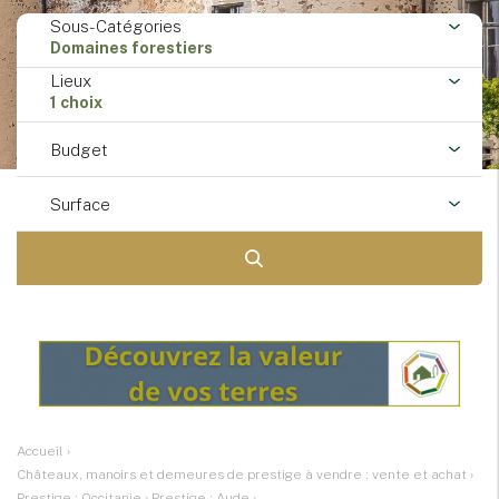
Sous-Catégories
Domaines forestiers
Lieux
1 choix
Budget
Surface
Accueil
›
Châteaux, manoirs et demeures de prestige à vendre : vente et achat
›
Prestige : Occitanie
›
Prestige : Aude
›