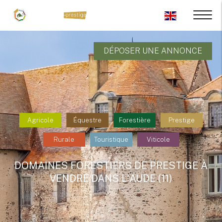
DÉPOSER UNE ANNONCE
Agricole
Équestre
Forestière
Prestige
Rurale
Touristique
Viticole
DOMAINES FORESTIERS DE PRESTIGE À
VENDRE DANS L'AUDE (11)