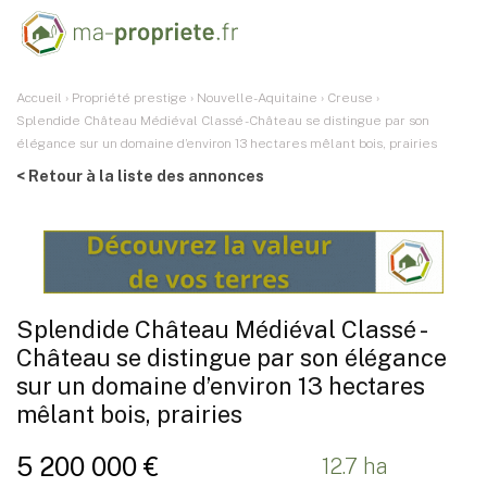
Accueil
›
Propriété prestige
›
Nouvelle-Aquitaine
›
Creuse
›
Splendide Château Médiéval Classé - Château se distingue par son
élégance sur un domaine d’environ 13 hectares mêlant bois, prairies
< Retour à la liste des annonces
Splendide Château Médiéval Classé -
Château se distingue par son élégance
sur un domaine d’environ 13 hectares
mêlant bois, prairies
5 200 000 €
12.7 ha