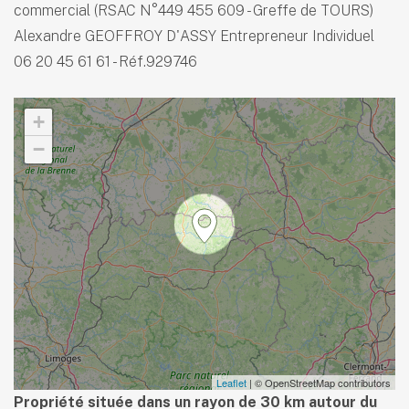
commercial (RSAC N°449 455 609 - Greffe de TOURS)
Alexandre GEOFFROY D'ASSY Entrepreneur Individuel
06 20 45 61 61 - Réf.929746
+
−
Leaflet
| © OpenStreetMap contributors
Propriété située dans un rayon de 30 km autour du