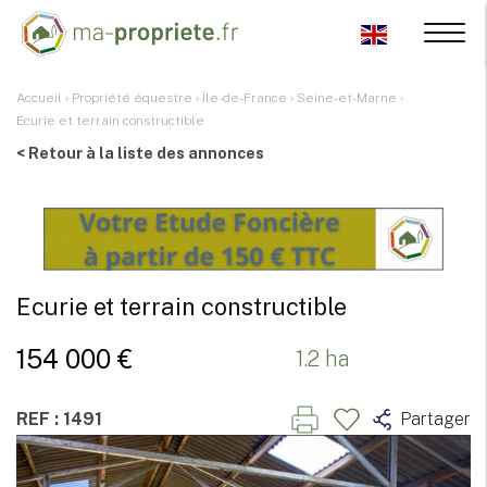
Accueil
›
Propriété équestre
›
Île-de-France
›
Seine-et-Marne
›
Ecurie et terrain constructible
< Retour à la liste des annonces
Ecurie et terrain constructible
154 000 €
1.2 ha
REF : 1491
Partager