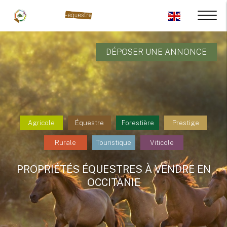
DÉPOSER UNE ANNONCE
Agricole
Équestre
Forestière
Prestige
Rurale
Touristique
Viticole
PROPRIÉTÉS ÉQUESTRES À VENDRE EN
OCCITANIE