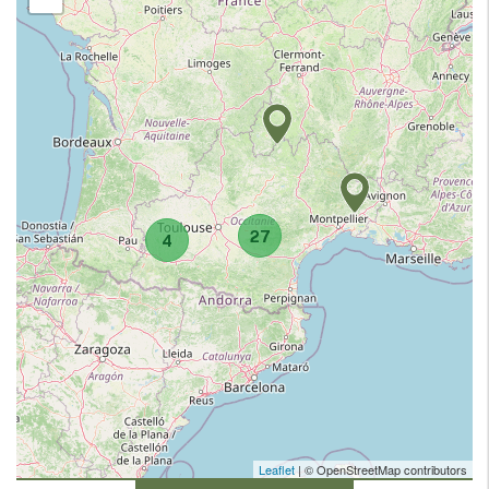
27
4
Leaflet
| © OpenStreetMap contributors