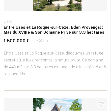
Gard
Entre Uzès et La Roque-sur-Cèze, Éden Provençal :
Mas du XVIIIe & Son Domaine Privé sur 3,3 hectares
1 500 000 €
3.3 ha
Entre Uzès et La Roque-sur-Cèze, découvrez un refuge
secret où le luxe rencontre la nature brute. Ce domaine
de 440 m2 sur 3,3 hectares est une ode à la sérénité et à
l'espace. Un...