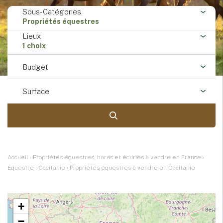
Sous-Catégories
Propriétés équestres
Lieux
1 choix
Budget
Surface
Accueil
›
Propriétés équestres, haras et écuries à vendre en France
›
Équestre : Occitanie
›
Propriétés équestres à vendre en Occitanie
+
−