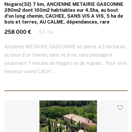
Nogaro(32) 7 km, ANCIENNE METAIRIE GASCONNE
280m2 dont 160m2 habtiables sur 4.5ha, au bout
d'un long chemin, CACHEE, SANS VIS A VIS, 5 ha de
bois et terres, AU CALME, dépendances, rare
258 000 €
4.5 ha
Ancienne METAIRIE GASCONNE en pierre, 4.5 hectares,
au bout d'un chemin, sans vis à vis, sans passage à
seulement 7 minutes de Nogaro et de Aignan... Pour vivre
heureux vivons CACH...