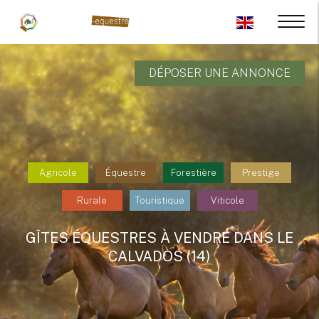
DÉPOSER UNE ANNONCE
Agricole
Équestre
Forestière
Prestige
Rurale
Touristique
Viticole
GÎTES ÉQUESTRES À VENDRE DANS LE
CALVADOS (14)