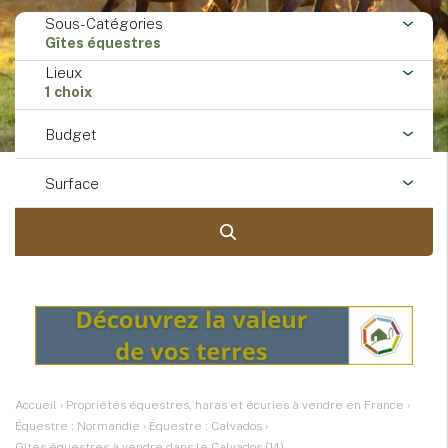
Sous-Catégories
Gîtes équestres
Lieux
1 choix
Budget
Surface
Accueil
›
Propriétés équestres, haras et écuries à vendre en France
›
Équestre : Normandie
›
Équestre : Calvados
›
Gîtes équestres à vendre dans le Calvados (14)