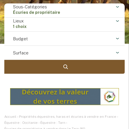
Sous-Catégories
Écuries de propriétaire
Lieux
1 choix
Budget
Surface
Accueil
›
Propriétés équestres, haras et écuries à vendre en France
›
Équestre : Occitanie
›
Équestre : Tarn
›
Écuries de propriétaire à vendre dans le Tarn (81)