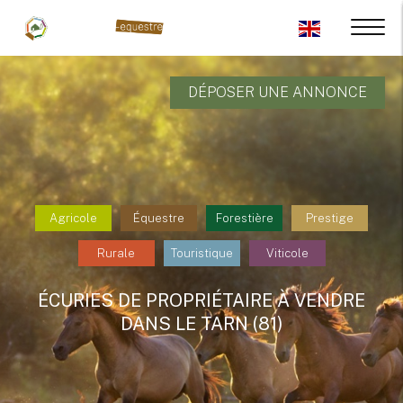
DÉPOSER UNE ANNONCE
Agricole
Équestre
Forestière
Prestige
Rurale
Touristique
Viticole
ÉCURIES DE PROPRIÉTAIRE À VENDRE
DANS LE TARN (81)