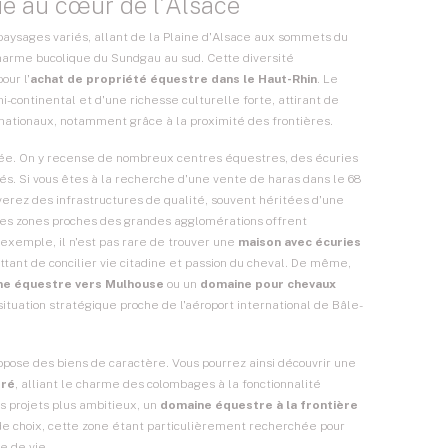
e au cœur de l'Alsace
aysages variés, allant de la Plaine d'Alsace aux sommets du
harme bucolique du Sundgau au sud. Cette diversité
our l'
achat de propriété équestre dans le Haut-Rhin
. Le
continental et d'une richesse culturelle forte, attirant de
nationaux, notamment grâce à la proximité des frontières.
ppée. On y recense de nombreux
centres équestres
, des écuries
és. Si vous êtes à la recherche d'une
vente de haras
dans le 68
erez des infrastructures de qualité, souvent héritées d'une
 Les zones proches des grandes agglomérations offrent
exemple, il n'est pas rare de trouver une
maison avec écuries
tant de concilier vie citadine et passion du cheval. De même,
e équestre vers Mulhouse
ou un
domaine pour chevaux
ituation stratégique proche de l'aéroport international de Bâle-
opose des biens de caractère. Vous pourrez ainsi découvrir une
pré
, alliant le charme des colombages à la fonctionnalité
es projets plus ambitieux, un
domaine équestre à la frontière
e choix, cette zone étant particulièrement recherchée pour
e de vie.