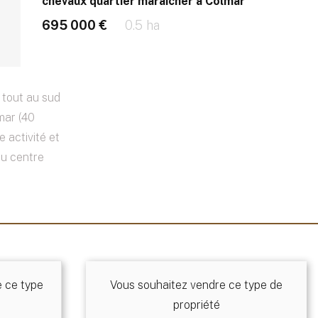
chevaux quartier maraîcher à Colmar
695 000 €
0.5 ha
 tout au sud
mar (40
e activité et
du centre
e ce type
Vous souhaitez vendre ce type de
propriété