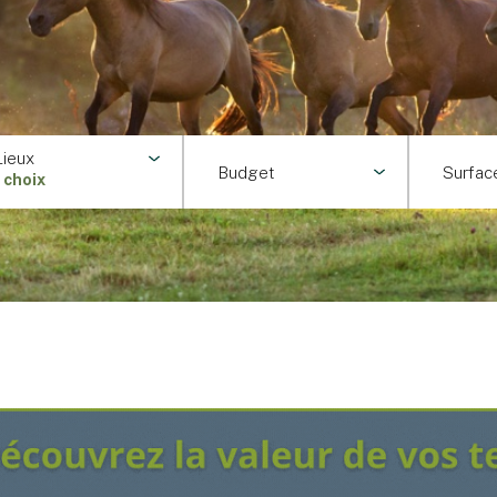
Lieux
Budget
Surfac
1 choix