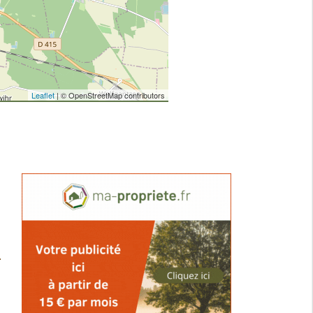
Leaflet
| © OpenStreetMap contributors