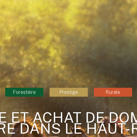
Forestière
Prestige
Rurale
E ET ACHAT DE DO
E DANS LE HAUT-R