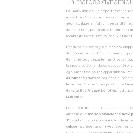
un marché dynamiqu
Le Haut-Rhin est un département aux p
massif des Vosges, en passant par le c
géographique en fait un lieu privilégié p
département bénéficie d'un climat semi-
nombreux investisseurs locaux et inter
L'activité équestre y est très dévelo
de propriétaires et des élevages réput
(le numéro du département), vous trouv
longue tradition agricole et cavalière.
également de belles opportunités. Par 
à Colmar
ou dans sa périphérie, permet
le secteur sud est très prisé : une
ferm
dans le Sud Alsace
bénéficient d'une s
Mulhouse.
Le marché immobilier rural alsacien pr
authentique
maison alsacienne avec 
d'installations pour vos animaux. Pour l
suisse
représente un investissement d
son dynamisme économique et son cadr