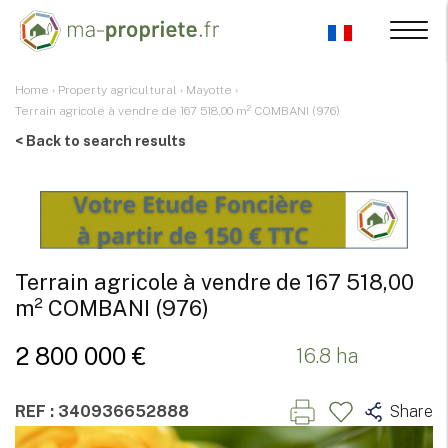
Home
›
Property agricultural
›
Mayotte
›
Terrain agricole à vendre de 167 518,00 m² COMBANI (976)
< Back to search results
Terrain agricole à vendre de 167 518,00
m² COMBANI (976)
2 800 000 €
16.8 ha
REF : 340936652888
Share