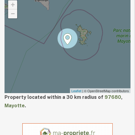
+
−
Leaflet
| © OpenStreetMap contributors
Property located within a 30 km radius of
97680
,
Mayotte
.