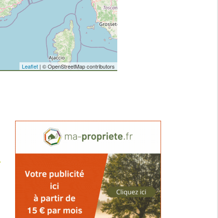
Leaflet
| © OpenStreetMap contributors