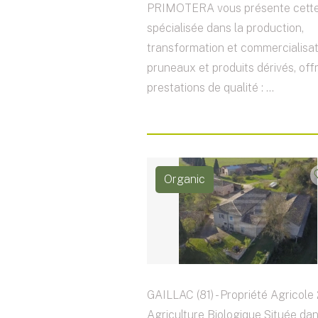
PRIMOTERA vous présente cette
spécialisée dans la production,
transformation et commercialisat
pruneaux et produits dérivés, off
prestations de qualité : ...
Organic
GAILLAC (81) - Propriété Agricole
Agriculture Biologique Située da