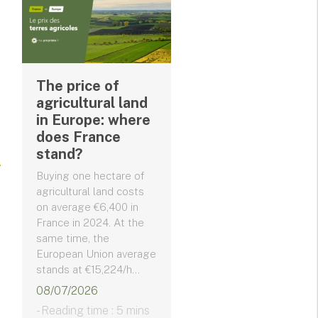
The price of
agricultural land
in Europe: where
does France
stand?
Buying one hectare of
agricultural land costs
on average €6,400 in
France in 2024. At the
same time, the
European Union average
stands at €15,224/h...
08/07/2026
- Reading time : 5 mins