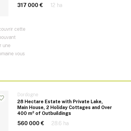
317 000 €
12 ha
couvrir cette
 pouvant
ur une
domaine vous
Dordogne
28 Hectare Estate with Private Lake,
Main House, 2 Holiday Cottages and Over
400 m² of Outbuildings
560 000 €
28.6 ha