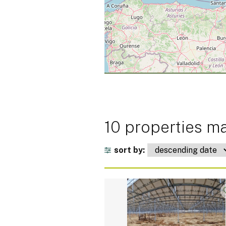
10 properties ma
sort by: