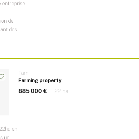
 entreprise
ion de
rant des
Tarn
Farming property
885 000 €
22 ha
 22ha en
ns un