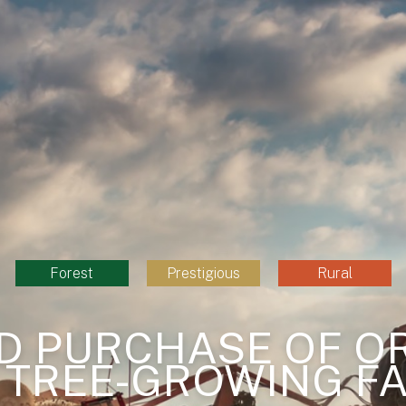
Forest
Prestigious
Rural
D PURCHASE OF 
 TREE-GROWING F