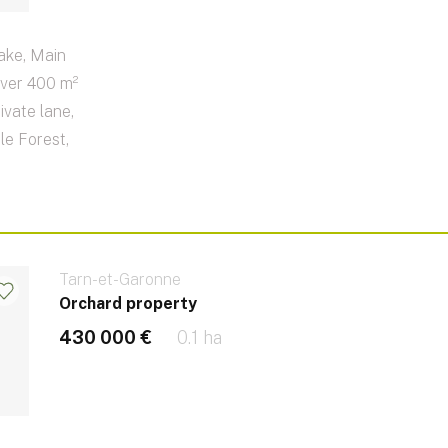
ake, Main
Over 400 m²
ivate lane,
le Forest,
Tarn-et-Garonne
Orchard property
430 000 €
0.1 ha