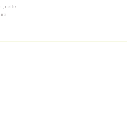
t, cette
ture