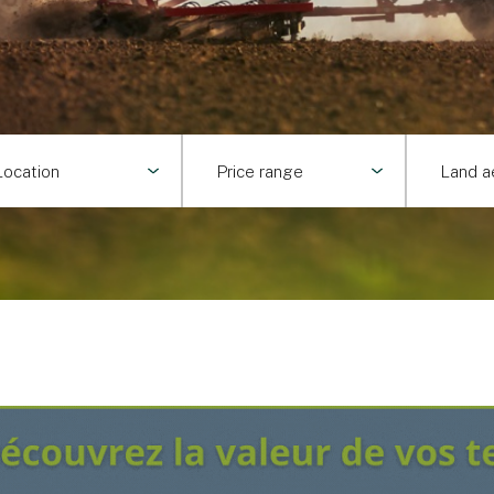
Location
Price range
Land a