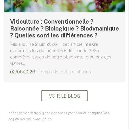
Viticulture : Conventionnelle ?
Raisonnée ? Biologique ? Biodynamique
? Quelles sont les différences ?
Mis à jour le 2 juin 2026 — cet article intègre
désormais les données DVF de l'année 2025
complète, issues de notre observatoire du prix des
vignes...
02/06/2026
- Temps de lecture : 4 mins
VOIR LE BLOG
achat et vente de Vignes dans les Pyrénées-Atlantiques (64) -
région Nouvelle-Aquitaine