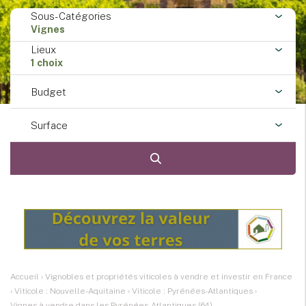
Sous-Catégories
Vignes
Lieux
1 choix
Budget
Surface
Accueil
›
Vignobles et propriétés viticoles à vendre et investir en France
›
Viticole : Nouvelle-Aquitaine
›
Viticole : Pyrénées-Atlantiques
›
Vignes à vendre dans les Pyrénées-Atlantiques (64)