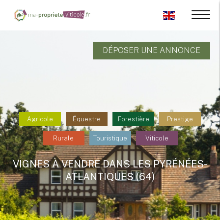
DÉPOSER UNE ANNONCE
Agricole
Équestre
Forestière
Prestige
Rurale
Touristique
Viticole
VIGNES À VENDRE DANS LES PYRÉNÉES-
ATLANTIQUES (64)