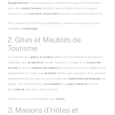
Équipements
: Les acquéreurs recherchent souvent des biens
avec des
mobil homes
récents, des emplacements nus pour
tentes et une
surface construite
(accueil, snack) fonctionnelle.
Pour consulter nos offres spécifiques, rendez-vous dans la sous-
catégorie
Campings
.
2. Gîtes et Meublés de
Tourisme
Le marché des
gîtes à vendre
séduit les particuliers souhaitant
valoriser une
propriété
rurale. Souvent, il s'agit d'un
corps de
ferme
ou d'une
maison de maître
divisée en plusieurs logements
indépendants. C'est une
activité
idéale pour générer des revenus
complémentaires tout en conservant son
habitation principale
sur
place. Les biens situés à
proximité
d'un
parc naturel
ou d'un
site
classé
sont des valeurs sûres.
Visitez notre section dédiée aux
Gîtes
.
3. Maisons d'Hôtes et