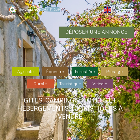
DÉPOSER UNE ANNONCE
Agricole
Équestre
Forestière
Prestige
Rurale
Touristique
Viticole
GÎTES, CAMPINGS, HÔTELS ET
HÉBERGEMENTS TOURISTIQUES À
VENDRE