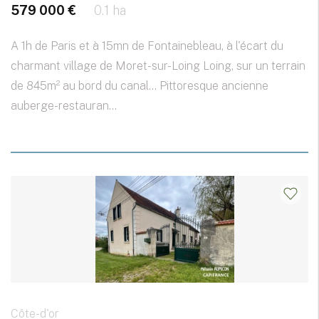
579 000 €
0.1 ha
A 1h de Paris et à 15mn de Fontainebleau, à l'écart du
charmant village de Moret-sur-Loing Loing, sur un terrain
de 845m² au bord du canal... Pittoresque ancienne
auberge-restauran...
Côte-d'or