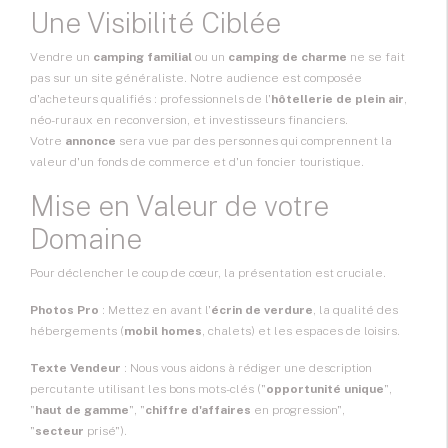
Une Visibilité Ciblée
Vendre un
camping familial
ou un
camping de charme
ne se fait
pas sur un site généraliste. Notre audience est composée
d'acheteurs qualifiés : professionnels de l'
hôtellerie de plein air
,
néo-ruraux en reconversion, et investisseurs financiers.
Votre
annonce
sera vue par des personnes qui comprennent la
valeur d'un fonds de commerce et d'un foncier touristique.
Mise en Valeur de votre
Domaine
Pour déclencher le coup de cœur, la présentation est cruciale.
Photos Pro
: Mettez en avant l'
écrin de verdure
, la qualité des
hébergements (
mobil homes
, chalets) et les espaces de loisirs.
Texte Vendeur
: Nous vous aidons à rédiger une description
percutante utilisant les bons mots-clés ("
opportunité unique
",
"
haut de gamme
", "
chiffre d'affaires
en progression",
"
secteur
prisé").