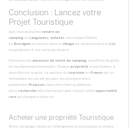
Conclusion : Lancez votre
Projet Touristique
Que vous souhaitiez
vendre un
camping
en
Languedoc
,
acheter
une maison d'hôtes
en
Bretagne
ou investir dans un
village
de vacances dans le
Lot
,
ma-propriete.fr est votre partenaire.
Parcourez nos
annonces de vente de camping
, nos offres de gîtes
et nos domaines d'exception. Chaque
propriété
a une histoire, à
vous d'écrire la suite. Le secteur du
tourisme
en
France
est un
formidable terrain de jeu pour les entrepreneurs
passionnés.
Propose
z-nous votre bien ou débutez
votre
recherche
dès maintenant pour trouver cette
opportunité
rare
qui changera votre vie.
Acheter une propriété Touristique
Gîtes, campings, hôtels et hébergements touristiques à vendre -