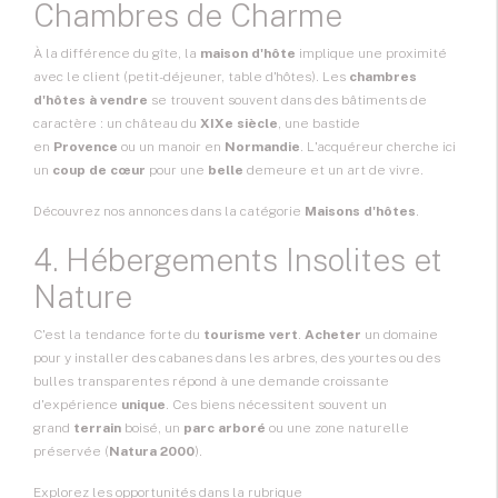
Chambres de Charme
À la différence du gîte, la
maison d'hôte
implique une proximité
avec le client (petit-déjeuner, table d'hôtes). Les
chambres
d'hôtes à vendre
se trouvent souvent dans des bâtiments de
caractère : un château du
XIXe siècle
, une bastide
en
Provence
ou un manoir en
Normandie
. L'acquéreur cherche ici
un
coup de cœur
pour une
belle
demeure et un art de vivre.
Découvrez nos annonces dans la catégorie
Maisons d'hôtes
.
4. Hébergements Insolites et
Nature
C'est la tendance forte du
tourisme vert
.
Acheter
un domaine
pour y installer des cabanes dans les arbres, des yourtes ou des
bulles transparentes répond à une demande croissante
d'expérience
unique
. Ces biens nécessitent souvent un
grand
terrain
boisé, un
parc arboré
ou une zone naturelle
préservée (
Natura 2000
).
Explorez les opportunités dans la rubrique