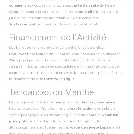
commerciaux
ou des parts sociales, l'
acte de vente
doit être
sécurisé. Nous proposons des articles de
conseil
sur les statuts
juridiques, les baux commerciaux et les spécificités
du
classement
(étoiles) pour les campings et hôtels.
Financement de l'Activité
Les banques regardent de près la cohérence du projet.
Pour
investir
sereinement, il est souvent nécessaire de disposer
d'un apport personnel conséquent (souvent 30 à 40 % pour un
camping). Nos partenaires spécialiste de l'immobilier touristique
sauront vous mettre en relation avec des courtiers spécialisés dans
le financement d'
activité touristique
.
Tendances du Marché
Le tourisme évolue. La demande pour le
plein air
, la
nature
et
l'écologie explose. Transformer une
exploitation agricole
en
ferme pédagogique ou en camping à la ferme est une
vocation
principale
ou secondaire très porteuse. De même, le
développement de l'événementiel (
salle de réception
) permet
de désaisonnaliser l'activité et d'augmenter la rentabilité.