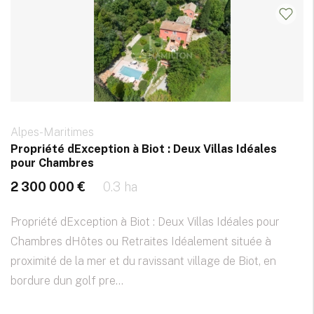
Alpes-Maritimes
Propriété dException à Biot : Deux Villas Idéales
pour Chambres
2 300 000 €
0.3 ha
Propriété dException à Biot : Deux Villas Idéales pour
Chambres dHôtes ou Retraites Idéalement située à
proximité de la mer et du ravissant village de Biot, en
bordure dun golf pre...