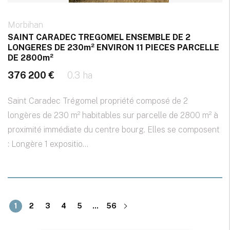
Morbihan
SAINT CARADEC TREGOMEL ENSEMBLE DE 2
LONGERES DE 230m² ENVIRON 11 PIECES PARCELLE
DE 2800m²
376 200 €
0.3 ha
Saint Caradec Trégomel propriété composé de 2
longères de 230 m² habitables sur parcelle de 2800 m² à
proximité immédiate du centre bourg. Elles se composent
: Longère 1 expositio...
1
2
3
4
5
...
56