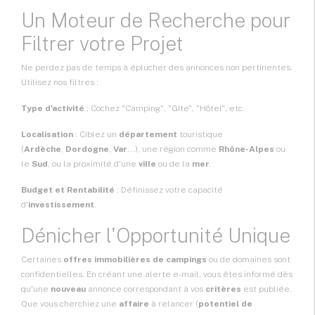
Un Moteur de Recherche pour
Filtrer votre Projet
Ne perdez pas de temps à éplucher des annonces non pertinentes.
Utilisez nos filtres :
Type d'activité
: Cochez "Camping", "Gîte", "Hôtel", etc.
Localisation
: Ciblez un
département
touristique
(
Ardèche
,
Dordogne
,
Var
...), une région comme
Rhône-Alpes
ou
le
Sud
, ou la proximité d'une
ville
ou de la
mer
.
Budget et Rentabilité
: Définissez votre capacité
d'
investissement
.
Dénicher l'Opportunité Unique
Certaines
offres immobilières de campings
ou de domaines sont
confidentielles. En créant une alerte e-mail, vous êtes informé dès
qu'une
nouveau
annonce correspondant à vos
critères
est publiée.
Que vous cherchiez une
affaire
à relancer (
potentiel de