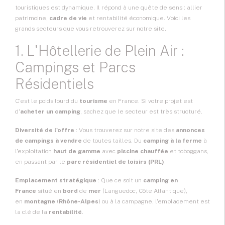
touristiques est dynamique. Il répond à une quête de sens : allier
patrimoine,
cadre de vie
et rentabilité économique. Voici les
grands secteurs que vous retrouverez sur notre site.
1. L'Hôtellerie de Plein Air :
Campings et Parcs
Résidentiels
C'est le poids lourd du
tourisme
en France. Si votre projet est
d'
acheter un camping
, sachez que le secteur est très structuré.
Diversité de l'offre
: Vous trouverez sur notre site des
annonces
de campings à vendre
de toutes tailles. Du
camping à la ferme
à
l'exploitation
haut de gamme
avec
piscine chauffée
et toboggans,
en passant par le
parc résidentiel de loisirs (PRL)
.
Emplacement stratégique
: Que ce soit un
camping en
France
situé en
bord
de
mer
(Languedoc, Côte Atlantique),
en
montagne
(
Rhône-Alpes
) ou à la campagne, l'emplacement est
la clé de la
rentabilité
.