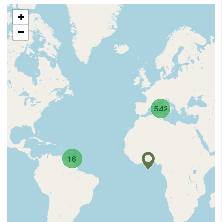
+
−
542
16