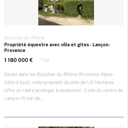
Bouches-du-Rhône
Propriété équestre avec villa et gîtes - Lançon-
Provence
1 180 000 €
1 ha
Située dans les Bouches-du-Rhône (Provence-Alpes-
Côte d'Azur), cette propriété de près de 1,31 hectares
offre un cadre privilégié, à seulement : 5 min du centre de
Lançon 15 min de...