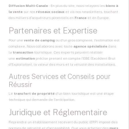
Diffusion Multi-Canale
: En plus du site, nous relayons les
biens à
la vente
sur nos
réseaux sociaux
et via nos newsletters, touchant
des milliers d'acquéreurs potentiels en
France
et en Europe.
Partenaires et Expertise
Pour une
vente de camping
ou d'un gros complexe, l'estimation est
complexe. Nous collaborons avec toute
agence spécialisée
dans
la
transaction
touristique. Ces experts peuvent réaliser
une
estimation
précise prenant en compte l'EBE (Excédent Brut
d'Exploitation), la valeur des murs et la vétusté des installations.
Autres Services et Conseils pour
Réussir
Le
transfert de propriété
d'un bien touristique est une étape
technique qui demande de l'anticipation.
Juridique et Réglementaire
Reprendre un établissement recevant du public (ERP) impose des
normes de sécurité et d'accessibilité. Que vous achetiez des
murs