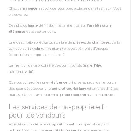
Chaque
annonce
est conçue pour vous projeter dans les lieux. Vous
y trouverez :
Des photos
haute
définition mettant en valeur l'
architecture
élégante
et les extérieurs.
Une description précise du nombre de
pièces
, de
chambres
, de la
surface du
terrain
(en
hectare
) et des éléments d'époque
(cheminées, parquets, moulures).
La mention de la proximité des commodités (
gare TGV
,
aéroport,
ville
).
Que vous cherchiez une
résidence
principale, secondaire, ou un
lieu pour développer une
activité touristique
(chambres d'hôtes,
mariages), nous avons l'
offre
qui
correspond
à votre
attente
.
Les services de ma-propriete.fr
pour les vendeurs
Vous êtes propriétaire ou
agent immobilier
spécialisé dans
le
luxe
? Vendre une
propriété d'exception
demande une