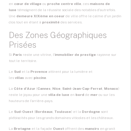
en
cœur de village
ou
proche centre ville
, ces
maisons de
luxe
témoignent de la réussite sociale des notables d'autrefois.
Une
demeure XIXème en coeur
de ville offre le calme d'un jardin
clos tout en étant à
proximité
des services.
Des Zones Géographiques
Prisées
Si
Paris
reste une vitrine, l'
immobilier de prestige
rayonne sur
tout le territoire.
Le
Sud
et la
Provence
attirent pour la lumière et
les
villas
avec
piscine
.
La
Côte d'Azur
(
Cannes
,
Nice
,
Saint-Jean-Cap-Ferrat
,
Monaco
)
reste le joyau pour une
villa de luxe
en
bord
de
mer
ou sur les
hauteurs de l'arrière-pays.
Le
Sud-Ouest
(
Bordeaux
,
Toulouse
) et la
Dordogne
sont
plébiscités pour les grands domaines viticoles et les châteaux.
La
Bretagne
et la façade
Ouest
offrent des
manoirs
en granit