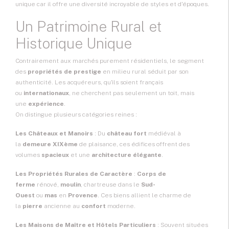
unique car il offre une diversité incroyable de styles et d'époques.
Un Patrimoine Rural et
Historique Unique
Contrairement aux marchés purement résidentiels, le segment
des
propriétés de prestige
en milieu rural séduit par son
authenticité. Les acquéreurs, qu'ils soient français
ou
internationaux
, ne cherchent pas seulement un toit, mais
une
expérience
.
On distingue plusieurs catégories reines :
Les
Châteaux
et
Manoirs
: Du
château fort
médiéval à
la
demeure XIXème
de plaisance, ces édifices offrent des
volumes
spacieux
et une
architecture élégante
.
Les Propriétés Rurales de Caractère
:
Corps de
ferme
rénové,
moulin
, chartreuse dans le
Sud-
Ouest
ou
mas
en
Provence
. Ces biens allient le charme de
la
pierre
ancienne au
confort
moderne.
Les
Maisons de Maître
et Hôtels Particuliers
: Souvent situées