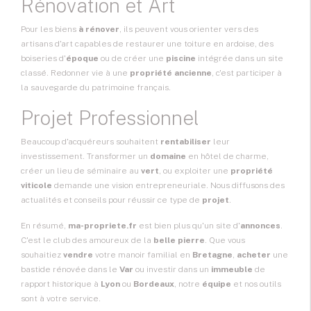
Rénovation et Art
Pour les biens
à rénover
, ils peuvent vous orienter vers des
artisans d'art capables de restaurer une toiture en ardoise, des
boiseries d'
époque
ou de créer une
piscine
intégrée dans un site
classé. Redonner vie à une
propriété ancienne
, c'est participer à
la sauvegarde du patrimoine français.
Projet Professionnel
Beaucoup d'acquéreurs souhaitent
rentabiliser
leur
investissement. Transformer un
domaine
en hôtel de charme,
créer un lieu de séminaire au
vert
, ou exploiter une
propriété
viticole
demande une vision entrepreneuriale. Nous diffusons des
actualités et conseils pour réussir ce type de
projet
.
En résumé,
ma-propriete.fr
est bien plus qu'un site d'
annonces
.
C'est le club des amoureux de la
belle pierre
. Que vous
souhaitiez
vendre
votre manoir familial en
Bretagne
,
acheter
une
bastide rénovée dans le
Var
ou investir dans un
immeuble
de
rapport historique à
Lyon
ou
Bordeaux
, notre
équipe
et nos outils
sont à votre service.