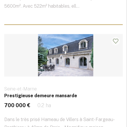
5600m². Avec 522m² habitables, ell...
Seine-et-Marne
Prestigieuse demeure mansarde
700 000 €
0.2 ha
Dans le très prisé Hameau de Villers à Saint-Fargeau-