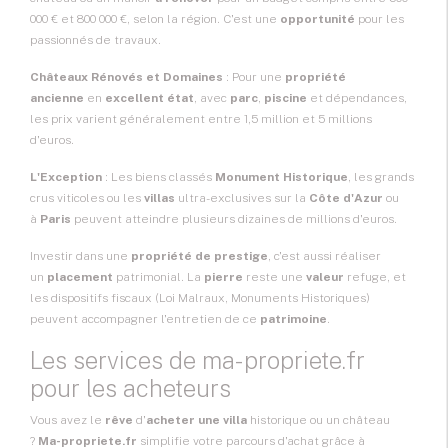
000 € et 800 000 €, selon la région. C'est une
opportunité
pour les
passionnés de travaux.
Châteaux Rénovés et Domaines
: Pour une
propriété
ancienne
en
excellent état
, avec
parc
,
piscine
et dépendances,
les prix varient généralement entre 1,5 million et 5 millions
d'euros.
L'Exception
: Les biens classés
Monument Historique
, les grands
crus viticoles ou les
villas
ultra-exclusives sur la
Côte d'Azur
ou
à
Paris
peuvent atteindre plusieurs dizaines de millions d'euros.
Investir dans une
propriété de prestige
, c'est aussi réaliser
un
placement
patrimonial. La
pierre
reste une
valeur
refuge, et
les dispositifs fiscaux (Loi Malraux, Monuments Historiques)
peuvent accompagner l'entretien de ce
patrimoine
.
Les services de ma-propriete.fr
pour les acheteurs
Vous avez le
rêve
d'
acheter une villa
historique ou un château
?
Ma-propriete.fr
simplifie votre parcours d'achat grâce à