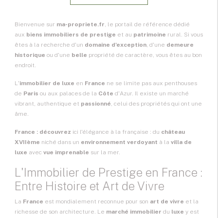
Bienvenue sur
ma-propriete.fr
, le portail de référence dédié
aux
biens immobiliers de prestige
et au
patrimoine
rural. Si vous
êtes à la recherche d'un
domaine d'exception
, d'une
demeure
historique
ou d'une
belle
propriété de caractère, vous êtes au bon
endroit.
L'
immobilier de luxe
en
France
ne se limite pas aux penthouses
de
Paris
ou aux palaces de la
Côte
d'Azur. Il existe un marché
vibrant, authentique et
passionné
, celui des propriétés qui ont une
âme.
France : découvrez
ici l'élégance à la française : du
château
XVIIème
niché dans un
environnement verdoyant
à la
villa de
luxe
avec
vue imprenable
sur la mer.
L'Immobilier de Prestige en France :
Entre Histoire et Art de Vivre
La
France
est mondialement reconnue pour son
art de vivre
et la
richesse de son architecture. Le
marché immobilier
du
luxe
y est