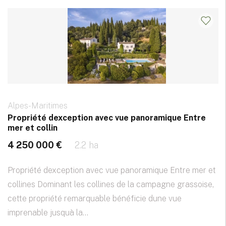
Alpes-Maritimes
Propriété dexception avec vue panoramique Entre
mer et collin
4 250 000 €
2.2 ha
Propriété dexception avec vue panoramique Entre mer et
collines Dominant les collines de la campagne grassoise,
cette propriété remarquable bénéficie dune vue
imprenable jusquà la...