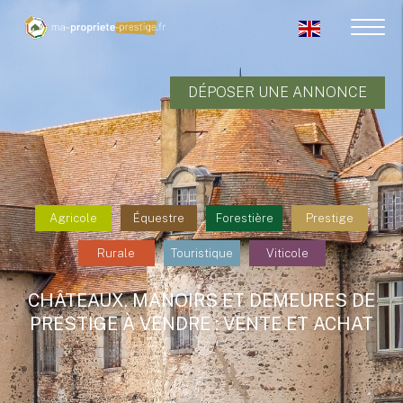
DÉPOSER UNE ANNONCE
Agricole
Équestre
Forestière
Prestige
Rurale
Touristique
Viticole
CHÂTEAUX, MANOIRS ET DEMEURES DE
PRESTIGE À VENDRE : VENTE ET ACHAT