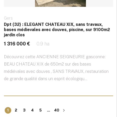
Gers
Dpt (32) : ELEGANT CHATEAU XIX, sans travaux,
bases médievales avec douves, piscine, sur 9100m2
jardin clos
1 316 000 €
0.9 ha
Découvrez cette ANCIENNE SEIGNEURIE gasconne:
BEAU CHATEAU XIX de 650m2 sur des bases
médiévales avec douves , SANS TRAVAUX, restauration
de grande qualité dans un esprit écologiqu...
1
2
3
4
5
...
40