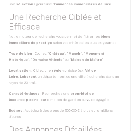
une
sélection
rigoureuse d'
annonces immobilières de luxe
.
Une Recherche Ciblée et
Efficace
Notre moteur de recherche vous permet de filtrer les
biens
immobiliers de prestige
selon vos critères les plus exigeants :
Type de bien
: Cochez "
Château
", "
Manoir
", "
Monument
Historique
", "
Domaine Viticole
" ou "
Maison de Maître
".
Localisation
: Ciblez une
région
précise (ex:
Val de
Loire
,
Luberon
), un département ou une ville (recherche dans un
rayon de 30 km)..
Caractéristiques
: Recherchez une
propriété de
luxe
avec
piscine
,
parc
, maison de gardien ou
vue
dégagée.
Budget
: Accédez à des biens de 500 000 € à plusieurs millions
d'euros.
Des Annonces Détaillées