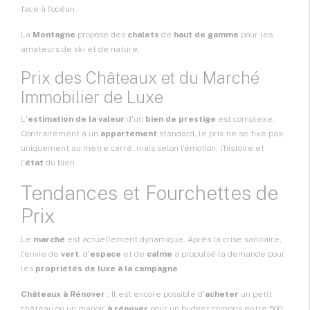
face à l'océan.
La
Montagne
propose des
chalets
de
haut de gamme
pour les
amateurs de ski et de nature.
Prix des Châteaux et du Marché
Immobilier de Luxe
L'
estimation de la valeur
d'un
bien de prestige
est complexe.
Contrairement à un
appartement
standard, le prix ne se fixe pas
uniquement au mètre carré, mais selon l'émotion, l'histoire et
l'
état
du bien.
Tendances et Fourchettes de
Prix
Le
marché
est actuellement dynamique. Après la crise sanitaire,
l'envie de
vert
, d'
espace
et de
calme
a propulsé la demande pour
les
propriétés de luxe à la campagne
.
Châteaux à Rénover
: Il est encore possible d'
acheter
un petit
château ou un manoir
à rénover
pour un budget compris entre 500