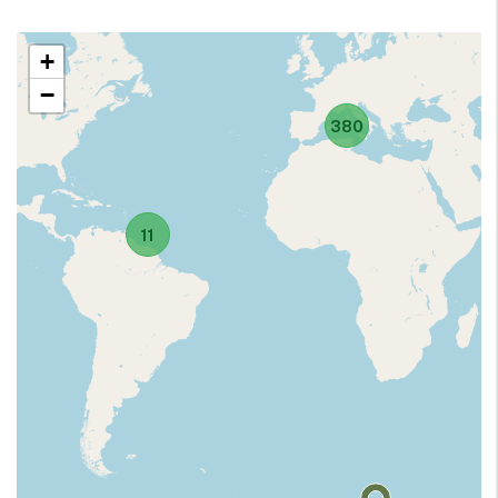
+
−
380
11