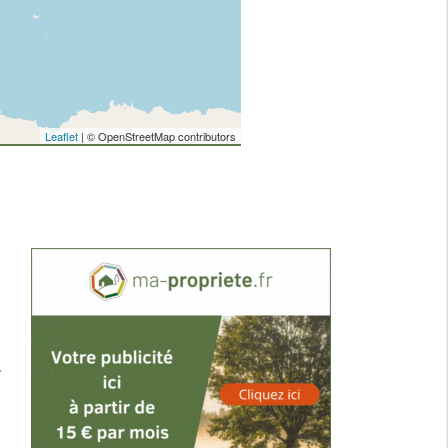
Leaflet
| © OpenStreetMap contributors