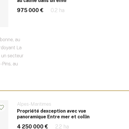
au calme dans un envir
975 000 €
0.2 ha
lbonne, au
rdoyant La
 un secteur
-Pins, au
Alpes-Maritimes
Propriété dexception avec vue
panoramique Entre mer et collin
4 250 000 €
2.2 ha