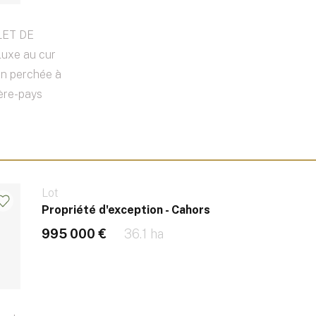
LET DE
luxe au cur
ion perchée à
ière-pays
Lot
Propriété d'exception - Cahors
995 000 €
36.1 ha