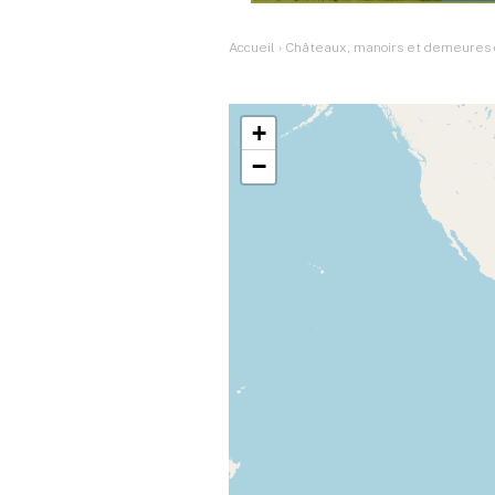
Accueil
›
Châteaux, manoirs et demeures d
+
−