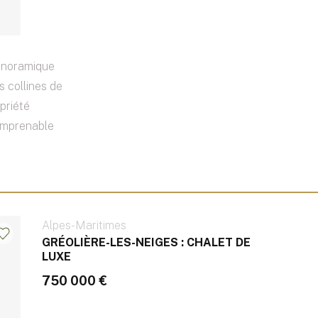
anoramique
s collines de
priété
imprenable
Alpes-Maritimes
GRÉOLIÈRE-LES-NEIGES : CHALET DE
LUXE
750 000 €