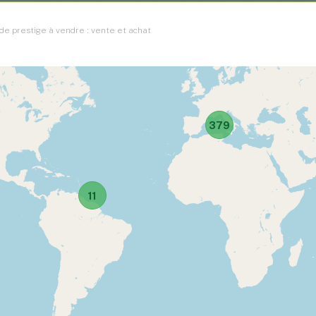
e prestige à vendre : vente et achat
379
11