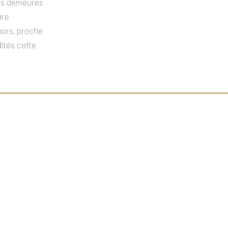
es demeures
ire
hors, proche
ités cette