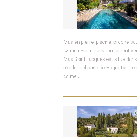
Mas en pierre, piscine, proche Va
calme dans un environnement ve
Mas Saint Jacques est situé dans
résidentiel prisé de Roquefort-les
calme ...