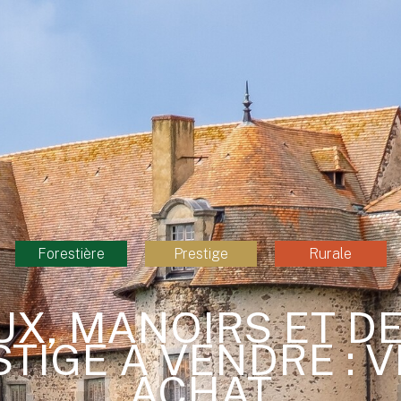
Forestière
Prestige
Rurale
UX, MANOIRS ET D
TIGE À VENDRE : 
ACHAT