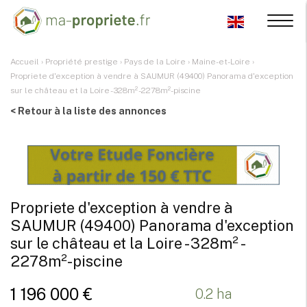
Accueil
›
Propriété prestige
›
Pays de la Loire
›
Maine-et-Loire
›
Propriete d'exception à vendre à SAUMUR (49400) Panorama d'exception
sur le château et la Loire - 328m² - 2278m²-piscine
< Retour à la liste des annonces
Propriete d'exception à vendre à
SAUMUR (49400) Panorama d'exception
sur le château et la Loire - 328m² -
2278m²-piscine
1 196 000 €
0.2 ha