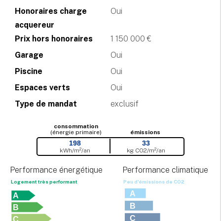
Honoraires charge
Oui
acquereur
Prix hors honoraires
1 150 000 €
Garage
Oui
Piscine
Oui
Espaces verts
Oui
Type de mandat
exclusif
consommation
(énergie primaire)
émissions
198
33
kWh/m²/an
kg CO
2
/m²/an
Performance énergétique
Performance climatique
Logement très performant
Peu d'émissions de CO
2
A
A
B
B
C
C