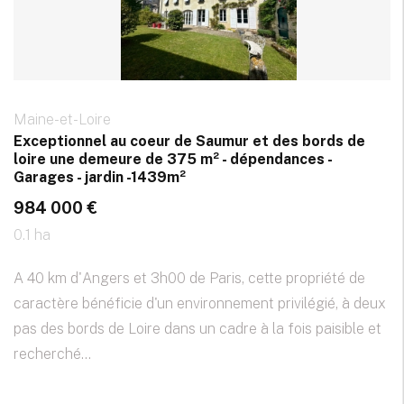
Maine-et-Loire
Exceptionnel au coeur de Saumur et des bords de
loire une demeure de 375 m² - dépendances -
Garages - jardin -1439m²
984 000 €
0.1 ha
A 40 km d'Angers et 3h00 de Paris, cette propriété de
caractère bénéficie d'un environnement privilégié, à deux
pas des bords de Loire dans un cadre à la fois paisible et
recherché...