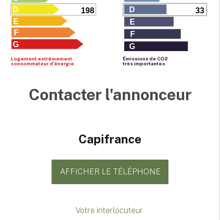
D
D
198
33
E
E
F
F
G
G
Logement extrêmement
Émissions de CO
2
consommateur d'énergie
très importantes
Contacter l'annonceur
Capifrance
AFFICHER LE TÉLÉPHONE
Votre interlocuteur