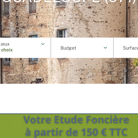
Lieux
Budget
Surfac
1 choix