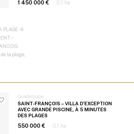
1 450 000 €
0.1 ha
 PLAGE - 6
ENT –
ANCOIS.
de la plage,
Guadeloupe
SAINT-FRANÇOIS – VILLA D’EXCEPTION
AVEC GRANDE PISCINE, À 5 MINUTES
DES PLAGES
550 000 €
0.1 ha