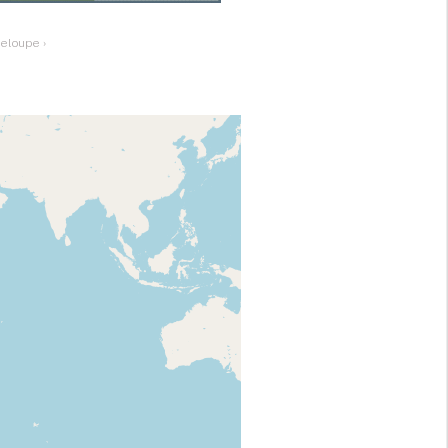
deloupe
›