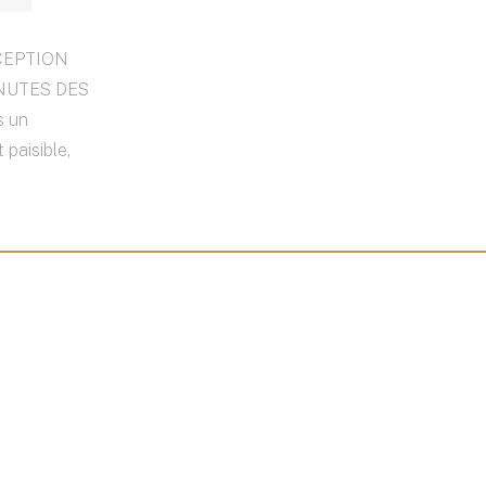
XCEPTION
INUTES DES
s un
 paisible,