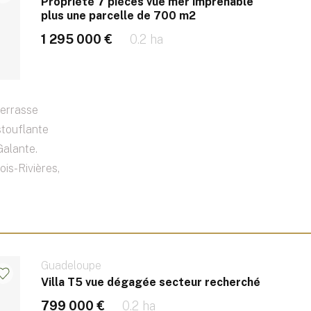
Propriété 7 pièces vue mer imprenable
plus une parcelle de 700 m2
1 295 000 €
0.2 ha
terrasse
stouflante
Galante.
ois-Rivières,
Guadeloupe
Villa T5 vue dégagée secteur recherché
799 000 €
0.2 ha