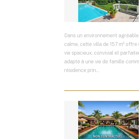
Dans un environnement agréable 
calme, cette villa de 157 m² offre
vie spacieux, convivial et parfait
adapté à une vie de famille com
résidence prin...