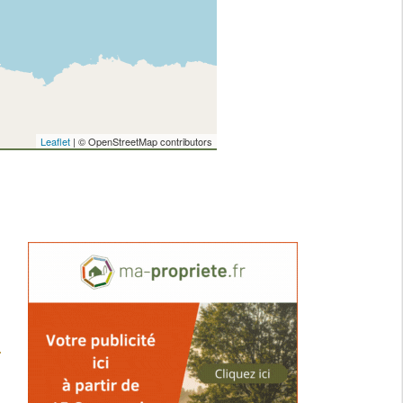
Leaflet
| © OpenStreetMap contributors