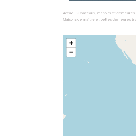
Accueil
›
Châteaux, manoirs et demeures d
Maisons de maître et belles demeures à 
+
−