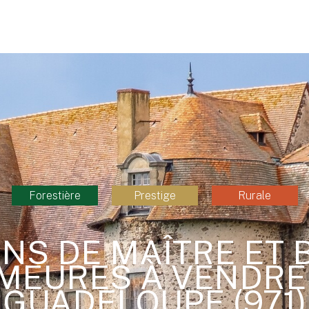
Forestière
Prestige
Rurale
NS DE MAÎTRE ET 
MEURES À VENDRE
GUADELOUPE (971)