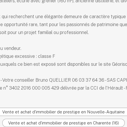
teliers, écurie avec grenier (160 m²), ancienne distillerie, et d
x qui recherchent une élégante demeure de caractère typique d
une opportunité rare, tant pour les passionnés de patrimoine qu
oit pour un projet familial ou professionnel.
du vendeur.
tique excessive : classe F
uxquels ce bien est exposé sont disponibles sur le site Géorisq
 Votre conseiller Bruno QUELLIER 06 03 37 64 36 - SAS CAP
le n° 3402 2016 000 005 429 délivrée par la CCI de l'Hérault 
Vente et achat d'immobilier de prestige en Nouvelle-Aquitaine
Vente et achat d'immobilier de prestige en Charente (16)