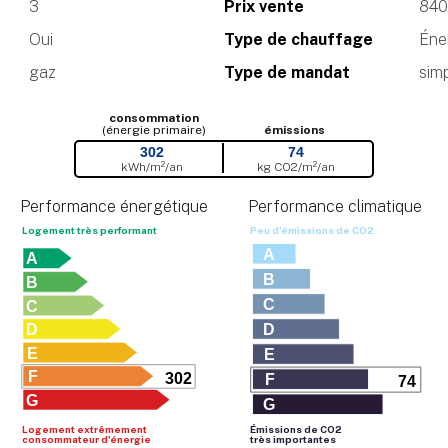
3
Prix vente
840
Oui
Type de chauffage
Éner
gaz
Type de mandat
sim
consommation
(énergie primaire)
émissions
302
74
kWh/m²/an
kg CO
2
/m²/an
Performance énergétique
Performance climatique
Logement très performant
Peu d'émissions de CO
2
A
A
B
B
C
C
D
D
E
E
F
302
F
74
G
G
Logement extrêmement
Émissions de CO
2
consommateur d'énergie
très importantes