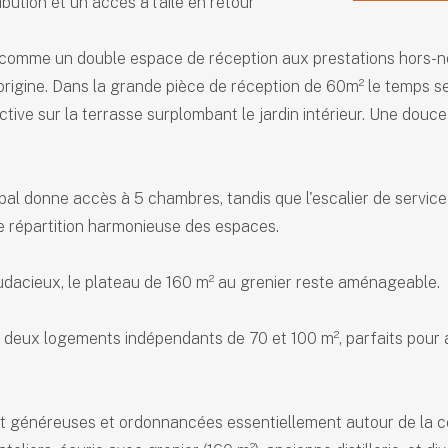
ibution et un accès à l'aile en retour
comme un double espace de réception aux prestations hors-nor
'origine. Dans la grande pièce de réception de 60m² le temps s
tive sur la terrasse surplombant le jardin intérieur. Une douce
cipal donne accès à 5 chambres, tandis que l'escalier de servi
ne répartition harmonieuse des espaces.
udacieux, le plateau de 160 m² au grenier reste aménageable.
ux logements indépendants de 70 et 100 m², parfaits pour acc
nt généreuses et ordonnancées essentiellement autour de la c