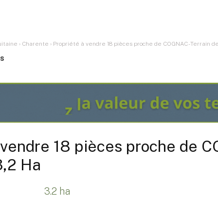
itaine
›
Charente
›
Propriété à vendre 18 pièces proche de COGNAC - Terrain d
es
à vendre 18 pièces proche de 
3,2 Ha
3.2 ha