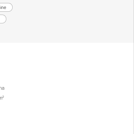
ine
 ha
m²