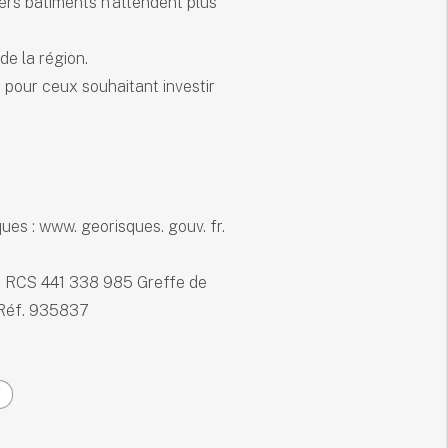
ivers bâtiments n'attendent plus
e la région.
e pour ceux souhaitant investir
ues : www. georisques. gouv. fr.
I RCS 441 338 985 Greffe de
- Réf. 935837