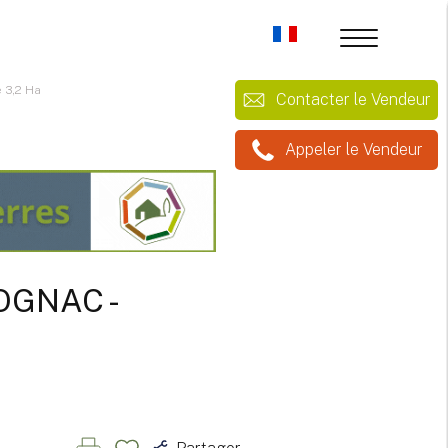
e 3,2 Ha
Contacter le Vendeur
Appeler le Vendeur
COGNAC -