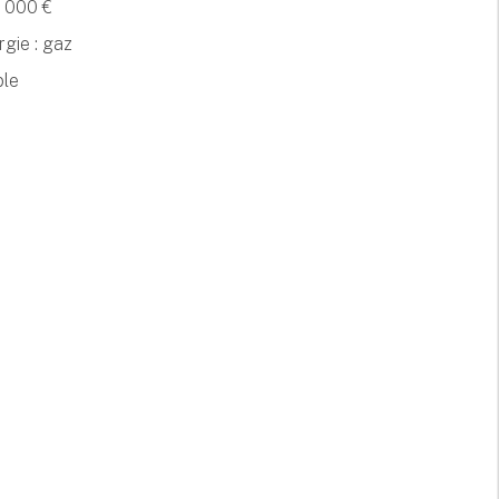
 000 €
gie : gaz
ple