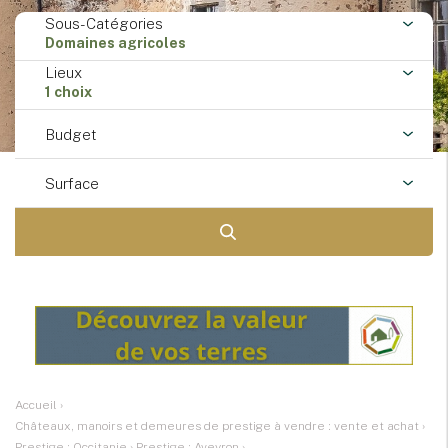
Sous-Catégories
Domaines agricoles
Lieux
1 choix
Budget
Surface
Accueil
›
Châteaux, manoirs et demeures de prestige à vendre : vente et achat
›
Prestige : Occitanie
›
Prestige : Aveyron
›