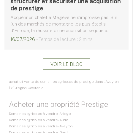
structurer et sécuriser une acquisition
de prestige
Acquérir un chalet à Megève ne s'improvise pas. Sur
l'un des marchés de montagne les plus établis
d'Europe, la réussite d'une acquisition se joue a...
16/07/2026
- Temps de lecture : 2 mins
VOIR LE BLOG
achat et vente de domaines agricoles de prestige dans l'Aveyron
(12) - région Occitanie
Acheter une propriété Prestige
Domaines agricoles à vendre - Ariège
Domaines agricoles à vendre - Aude
Domaines agricoles à vendre - Aveyron
Domaines agricoles à vendre - Gard