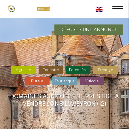
DÉPOSER UNE ANNONCE
Agricole
Équestre
Forestière
Prestige
Rurale
Touristique
Viticole
DOMAINES AGRICOLES DE PRESTIGE À
VENDRE DANS L'AVEYRON (12)