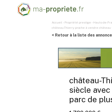
Accueil
›
Propriété prestige
›
Hauts-de-Fr
château-Thierry proche à vendre château f
< Retour à la liste des annonc
château-Thi
siècle avec
parc de pl