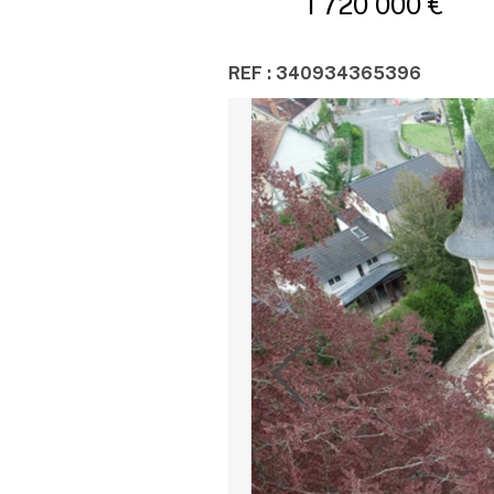
1 720 000 €
REF : 340934365396