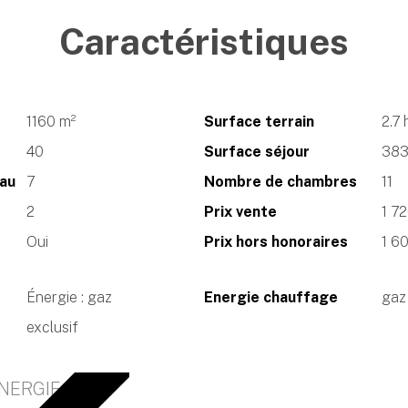
Caractéristiques
1160 m²
Surface terrain
2.7 
40
Surface séjour
383
eau
7
Nombre de chambres
11
2
Prix vente
1 7
Oui
Prix hors honoraires
1 6
Énergie : gaz
Energie chauffage
gaz
exclusif
NERGIE