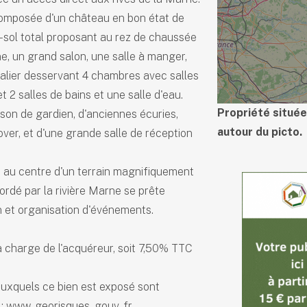
composée d'un château en bon état de
-sol total proposant au rez de chaussée
e, un grand salon, une salle à manger,
palier desservant 4 chambres avec salles
 2 salles de bains et une salle d'eau.
Propriété située
son de gardien, d'anciennes écuries,
autour du picto.
over, et d'une grande salle de réception
 au centre d'un terrain magnifiquement
ordé par la rivière Marne se prête
on et organisation d'événements.
a charge de l'acquéreur, soit 7,50% TTC
auxquels ce bien est exposé sont
 : www. georisques. gouv. fr.