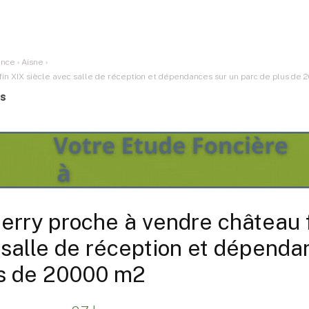
ance
›
Aisne
›
in XIX siècle avec salle de réception et dépendances sur un parc de plus de 
es
erry proche à vendre château 
 salle de réception et dépenda
us de 20000 m2