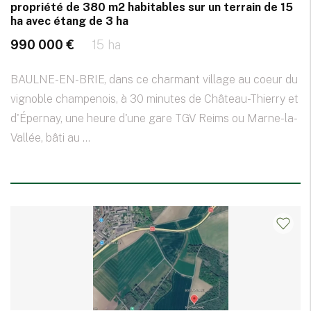
propriété de 380 m2 habitables sur un terrain de 15
ha avec étang de 3 ha
990 000 €
15 ha
BAULNE-EN-BRIE, dans ce charmant village au coeur du
vignoble champenois, à 30 minutes de Château-Thierry et
d'Épernay, une heure d'une gare TGV Reims ou Marne-la-
Vallée, bâti au ...