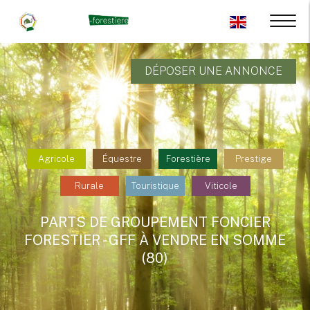
DÉPOSER UNE ANNONCE
Agricole
Équestre
Forestière
Prestige
Rurale
Touristique
Viticole
PARTS DE GROUPEMENT FONCIER
FORESTIER - GFF À VENDRE EN SOMME
(80)