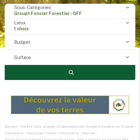
Sous-Catégories
Groupt Foncier Forestier - GFF
Lieux
1 choix
Budget
Surface
Accueil
›
Forêts, bois, étangs et domaines de chasse à vendre en France
›
Forestière : Hauts-de-France
›
Forestière : Somme
›
Parts de Groupement Foncier Forestier - GFF à vendre en Somme (80)