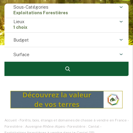
Sous-Catégories
Exploitations Forestières
Lieux
1 choix
Budget
Surface
Accueil
›
Forêts, bois, étangs et domaines de chasse à vendre en France
›
Forestière : Auvergne-Rhône-Alpes
›
Forestière : Cantal
›
Exploitations forestières à vendre dans le Cantal (15)