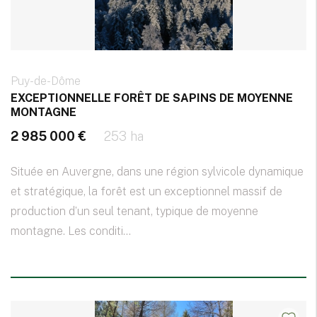
Puy-de-Dôme
EXCEPTIONNELLE FORÊT DE SAPINS DE MOYENNE
MONTAGNE
2 985 000 €
253 ha
Située en Auvergne, dans une région sylvicole dynamique
et stratégique, la forêt est un exceptionnel massif de
production d’un seul tenant, typique de moyenne
montagne. Les conditi...