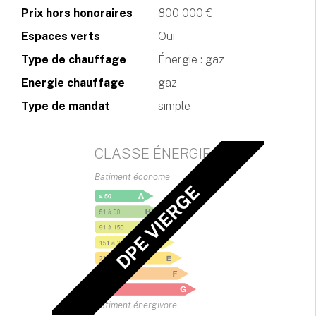
Prix hors honoraires
800 000 €
Espaces verts
Oui
Type de chauffage
Énergie : gaz
Energie chauffage
gaz
Type de mandat
simple
CLASSE ÉNERGIE
Bâtiment économe
DPE VIERGE
Bâtiment énergivore