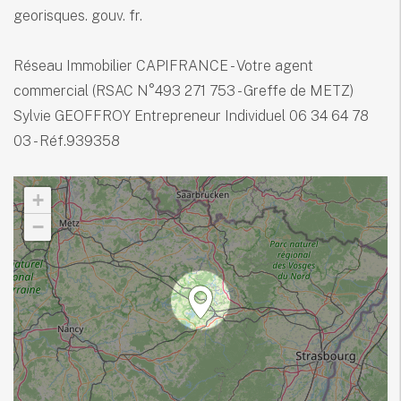
georisques. gouv. fr.
Réseau Immobilier CAPIFRANCE - Votre agent
commercial (RSAC N°493 271 753 - Greffe de METZ)
Sylvie GEOFFROY Entrepreneur Individuel 06 34 64 78
03 - Réf.939358
+
−