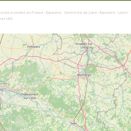
curies à vendre en France
›
Équestre : Centre-Val de Loire
›
Équestre : Loiret
›
ret (45)