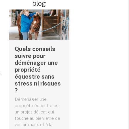
blog
Quels conseils
suivre pour
déménager une
propriété
équestre sans
stress ni risques
?
Déménager une
propriété équestre est
un projet délicat qui
touche au bien-être de
vos animaux et à la