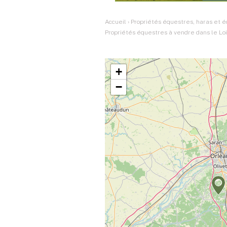
Accueil
›
Propriétés équestres, haras et é
Propriétés équestres à vendre dans le Loi
+
−