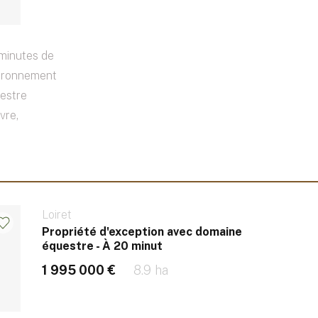
 minutes de
vironnement
uestre
vre,
Loiret
Propriété d'exception avec domaine
équestre - À 20 minut
1 995 000 €
8.9 ha