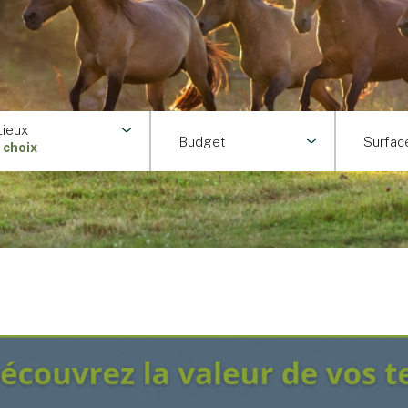
Lieux
Budget
Surfac
1 choix