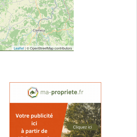
Leaflet
| © OpenStreetMap contributors