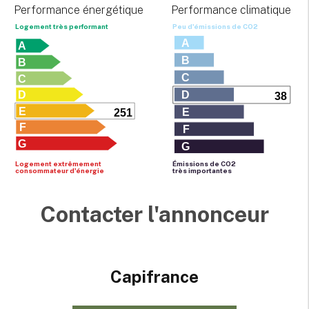
Performance énergétique
Performance climatique
Logement très performant
Peu d'émissions de CO
2
A
A
B
B
C
C
D
D
38
E
E
251
F
F
G
G
Logement extrêmement
Émissions de CO
2
consommateur d'énergie
très importantes
Contacter l'annonceur
Capifrance