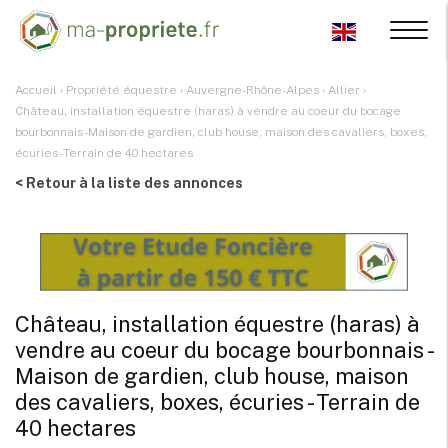
Accueil
›
Propriété équestre
›
Auvergne-Rhône-Alpes
›
Allier
›
Château, installation équestre (haras) à vendre au coeur du bocage
bourbonnais - Maison de gardien, club house, maison des cavaliers, boxes,
écuries - Terrain de 40 hectares
< Retour à la liste des annonces
Château, installation équestre (haras) à
vendre au coeur du bocage bourbonnais -
Maison de gardien, club house, maison
des cavaliers, boxes, écuries - Terrain de
40 hectares