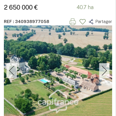
2 650 000 €
40.7 ha
REF : 340938977058
Partager