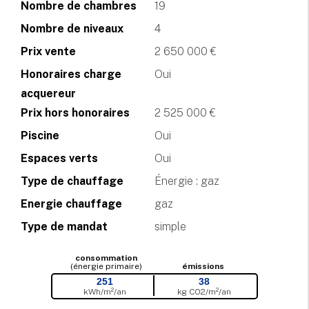
Nombre de chambres
19
Nombre de niveaux
4
Prix vente
2 650 000 €
Honoraires charge
Oui
acquereur
Prix hors honoraires
2 525 000 €
Piscine
Oui
Espaces verts
Oui
Type de chauffage
Énergie : gaz
Energie chauffage
gaz
Type de mandat
simple
consommation
(énergie primaire)
émissions
251
38
kWh/m²/an
kg CO
2
/m²/an