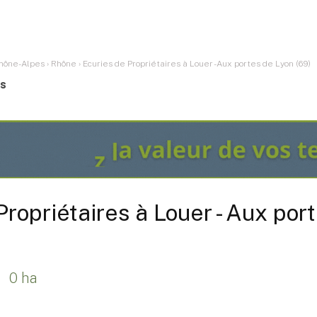
hône-Alpes
›
Rhône
›
Ecuries de Propriétaires à Louer - Aux portes de Lyon (69)
es
Propriétaires à Louer - Aux por
0 ha