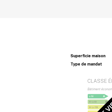
Superficie maison
Type de mandat
CLASSE É
Bâtiment écono
DPE V