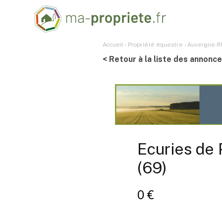
Accueil
›
Propriété équestre
›
Auvergne-R
< Retour à la liste des annonc
Ecuries de 
(69)
0 €