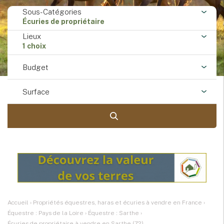
Sous-Catégories
Écuries de propriétaire
Lieux
1 choix
Budget
Surface
Accueil
›
Propriétés équestres, haras et écuries à vendre en France
›
Équestre : Pays de la Loire
›
Équestre : Sarthe
›
Écuries de propriétaire à vendre en Sarthe (72)