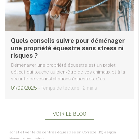
Quels conseils suivre pour déménager
une propriété équestre sans stress ni
risques ?
Déménager une propriété équestre est un projet
délicat qui touche au bien-être de vos animaux et à la
sécurité de vos installations équestres. C’es...
01/09/2025
- Temps de lecture : 2 mins
VOIR LE BLOG
achat et vente de centres équestres en Corrèze (19) - région
Nouvelle-Aquitaine