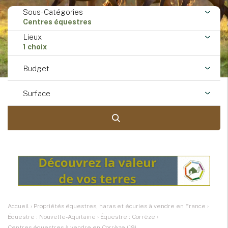
Sous-Catégories
Centres équestres
Lieux
1 choix
Budget
Surface
Accueil
›
Propriétés équestres, haras et écuries à vendre en France
›
Équestre : Nouvelle-Aquitaine
›
Équestre : Corrèze
›
Centres équestres à vendre en Corrèze (19)