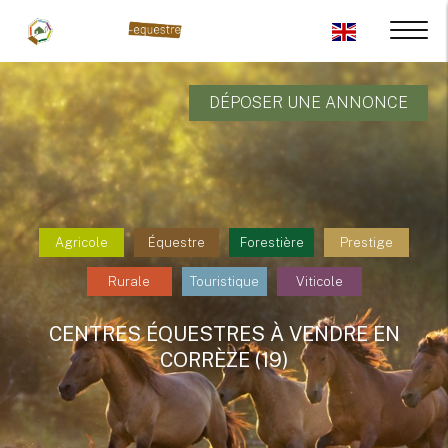
DÉPOSER UNE ANNONCE
Agricole
Équestre
Forestière
Prestige
Rurale
Touristique
Viticole
CENTRES ÉQUESTRES À VENDRE EN
CORRÈZE (19)