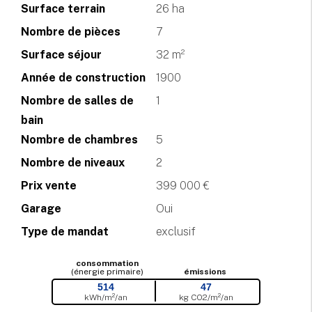
Surface terrain
26 ha
Nombre de pièces
7
Surface séjour
32 m²
Année de construction
1900
Nombre de salles de
1
bain
Nombre de chambres
5
Nombre de niveaux
2
Prix vente
399 000 €
Garage
Oui
Type de mandat
exclusif
consommation
(énergie primaire)
émissions
514
47
kWh/m²/an
kg CO
2
/m²/an