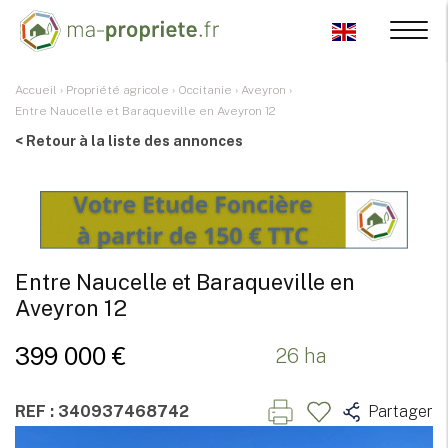
Accueil
›
Propriété agricole
›
Occitanie
›
Aveyron
›
Entre Naucelle et Baraqueville en Aveyron 12
< Retour à la liste des annonces
Entre Naucelle et Baraqueville en
Aveyron 12
399 000 €
26 ha
REF : 340937468742
Partager