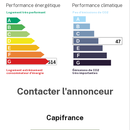
Performance énergétique
Performance climatique
Logement très performant
Peu d'émissions de CO
2
A
A
B
B
C
C
D
D
47
E
E
F
F
G
514
G
Logement extrêmement
Émissions de CO
2
consommateur d'énergie
très importantes
Contacter l'annonceur
Capifrance