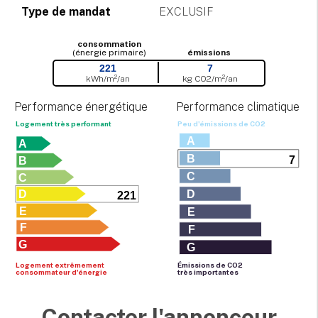
Type de mandat
EXCLUSIF
consommation
(énergie primaire)
émissions
221
7
kWh/m²/an
kg CO
2
/m²/an
Performance énergétique
Performance climatique
Logement très performant
Peu d'émissions de CO
2
A
A
B
7
B
C
C
D
D
221
E
E
F
F
G
G
Logement extrêmement
Émissions de CO
2
consommateur d'énergie
très importantes
Contacter l'annonceur