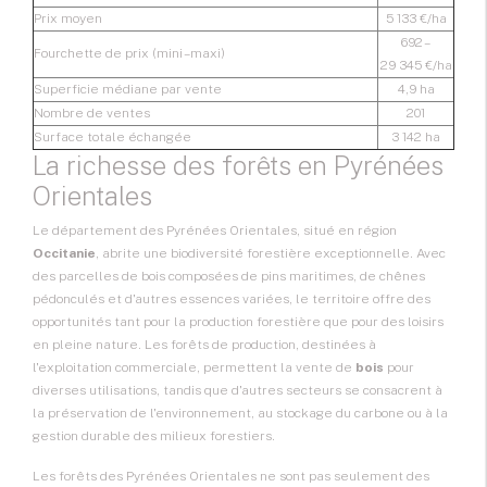
Prix moyen
5 133 €/ha
692 –
Fourchette de prix (mini – maxi)
29 345 €/ha
Superficie médiane par vente
4,9 ha
Nombre de ventes
201
Surface totale échangée
3 142 ha
La richesse des forêts en Pyrénées
Orientales
Le département des Pyrénées Orientales, situé en région
Occitanie
, abrite une biodiversité forestière exceptionnelle. Avec
des parcelles de bois composées de pins maritimes, de chênes
pédonculés et d'autres essences variées, le territoire offre des
opportunités tant pour la production forestière que pour des loisirs
en pleine nature. Les forêts de production, destinées à
l'exploitation commerciale, permettent la vente de
bois
pour
diverses utilisations, tandis que d'autres secteurs se consacrent à
la préservation de l'environnement, au stockage du carbone ou à la
gestion durable des milieux forestiers.
Les forêts des Pyrénées Orientales ne sont pas seulement des