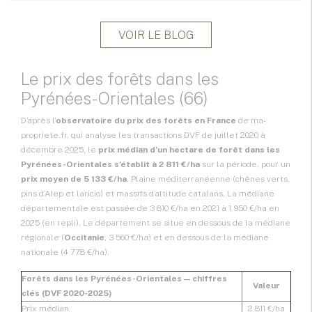
VOIR LE BLOG
Le prix des forêts dans les
Pyrénées-Orientales (66)
D’après l’
observatoire du prix des forêts en France
de ma-
propriete.fr, qui analyse les transactions DVF de juillet 2020 à
décembre 2025, le
prix médian d’un hectare de forêt dans les
Pyrénées-Orientales s’établit à 2 811 €/ha
sur la période, pour un
prix moyen de 5 133 €/ha
. Plaine méditerranéenne (chênes verts,
pins d’Alep et laricio) et massifs d’altitude catalans. La médiane
départementale est passée de 3 810 €/ha en 2021 à 1 950 €/ha en
2025 (en repli). Le département se situe en dessous de la médiane
régionale (
Occitanie
, 3 560 €/ha) et en dessous de la médiane
nationale (4 778 €/ha).
Forêts dans les Pyrénées-Orientales — chiffres
Valeur
clés (DVF 2020-2025)
Prix médian
2 811 €/ha