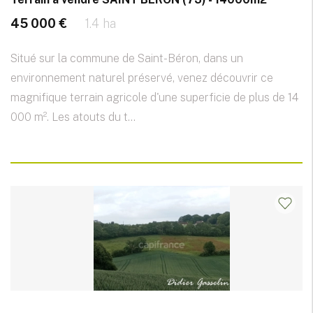
45 000 €
1.4 ha
Situé sur la commune de Saint-Béron, dans un
environnement naturel préservé, venez découvrir ce
magnifique terrain agricole d'une superficie de plus de 14
000 m². Les atouts du t...