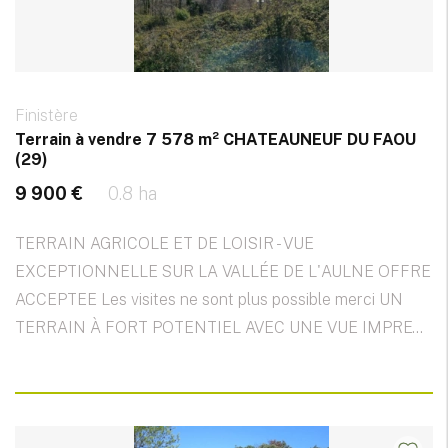
Finistère
Terrain à vendre 7 578 m² CHATEAUNEUF DU FAOU
(29)
9 900 €
0.8 ha
TERRAIN AGRICOLE ET DE LOISIR - VUE
EXCEPTIONNELLE SUR LA VALLÉE DE L'AULNE OFFRE
ACCEPTEE Les visites ne sont plus possible merci UN
TERRAIN À FORT POTENTIEL AVEC UNE VUE IMPRE...