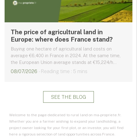
The price of agricultural land in
Europe: where does France stand?
Buying one hectare of agricultural land costs on
average €6,400 in France in 2024. At the same time,
the European Union average stands at €15,224/h...
08/07/2026
- Reading time : 5 mins
SEE THE BLOG
Welcome to the page dedicated to rural land on ma-propriete.fr.
Whether you are a farmer wishing to expand your landholding, a
project owner looking for your first plot, or an investor, you will find
here a rigorous selection of
land opportunities
across France.