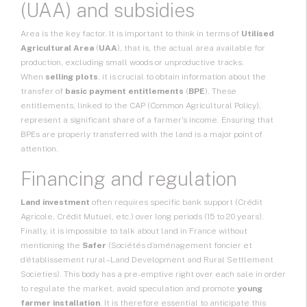
(UAA) and subsidies
Area is the key factor. It is important to think in terms of
Utilised
Agricultural Area
(
UAA
), that is, the actual area available for
production, excluding small woods or unproductive tracks.
When
selling plots
, it is crucial to obtain information about the
transfer of
basic payment entitlements
(
BPE
). These
entitlements, linked to the CAP (Common Agricultural Policy),
represent a significant share of a farmer's income. Ensuring that
BPEs are properly transferred with the land is a major point of
attention.
Financing and regulation
Land investment
often requires specific bank support (Crédit
Agricole, Crédit Mutuel, etc.) over long periods (15 to 20 years).
Finally, it is impossible to talk about land in France without
mentioning the
Safer
(Sociétés d’aménagement foncier et
d’établissement rural – Land Development and Rural Settlement
Societies). This body has a pre-emptive right over each sale in order
to regulate the market, avoid speculation and promote
young
farmer installation
. It is therefore essential to anticipate this