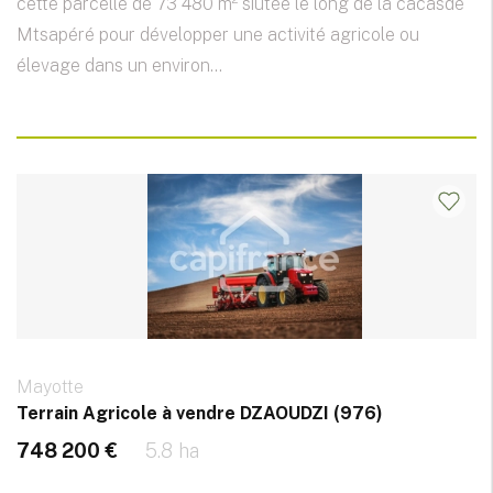
cette parcelle de 73 480 m² siutée le long de la cacasde
Mtsapéré pour développer une activité agricole ou
élevage dans un environ...
Mayotte
Terrain Agricole à vendre DZAOUDZI (976)
748 200 €
5.8 ha