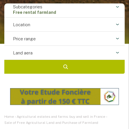
Subcategories
Free rental farmland
Location
Price range
Land aera
Home
›
Agricultural estates and farms: buy and sell in France
›
Sale of Free Agricultural Land and Purchase of Farmland