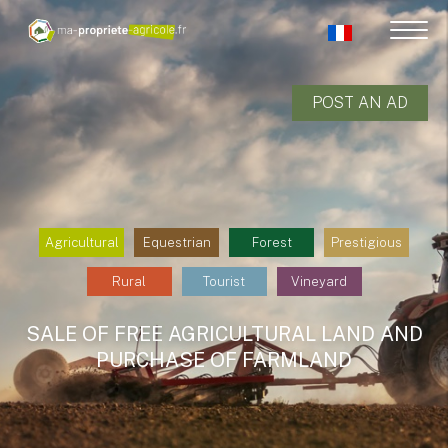
POST AN AD
Agricultural
Equestrian
Forest
Prestigious
Rural
Tourist
Vineyard
SALE OF FREE AGRICULTURAL LAND AND
PURCHASE OF FARMLAND