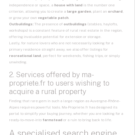
independence or space, a
house with land
is the number one
criterion, allowing you to create a
large garden
, plant an
orchard
,
or grow your own
vegetable patch
.
Outbuildings:
The presence of
outbuildings
(stables, haylofts,
workshops) is a constant feature of rural real estate in the region,
offering invaluable potential for extension or storage.
Lastly, for nature lovers who are not necessarily looking for a
primary residence straight away, we also offer listings for
recreational land
, perfect for weekends, fishing trips, or simply
unwinding.
2. Services offered by ma-
propriete.fr to users wishing to
acquire a rural property
Finding that rare gem in such a large region as Auvergne-Rhône-
Alpes requires powerful tools. Ma-Propriete.fr has designed its
portal to simplify your buying journey, whether you are looking for a
ready-to-move-into
farmstead
or a ruin to bring back to life.
A specialised search engine