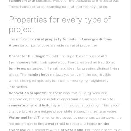
rammed-earth
buildings, typical of the Dauphiné or Bresse areas.
These homes offer outstanding natural thermal regulation.
Properties for every type of
project
The market for
rural property for sale in Auvergne-Rhône-
Alpes
on our portal covers a wide range of properties:
Character buildings:
You will find superb examples of
old
farmhouses
with their square courtyards, as well as traditional
longères
, extended in length and ideal for creating distinct living
areas. The
hamlet house
allows you to live in the countryside
without being completely isolated, encouraging neighbourly
interaction.
Renovation projects:
For those who love building work and
restoration, the region is full of opportunities such as a
barn to
renovate
or an
old building
left in its original condition. This is your
chance to create a unique place while enhancing heritage value.
Water and land:
The region is crossed by numerous waterways. It is
not uncommon to find a
watermill
to restore, a house
on the
riverbank
, or a property with a
private pond
. For those dreaming of