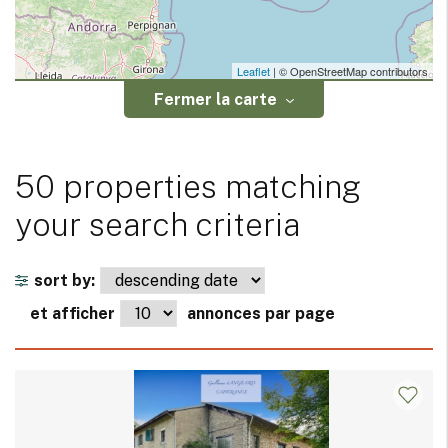
Leaflet
| © OpenStreetMap contributors
Fermer la carte
50 properties matching
your search criteria
sort by:
et afficher
annonces par page