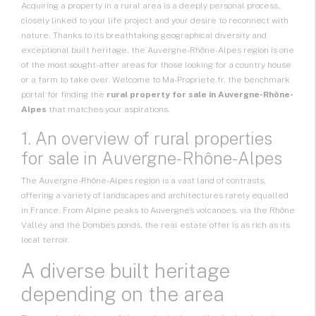
Acquiring a
property in a rural area
is a deeply personal process,
closely linked to your
life project
and your desire to reconnect with
nature. Thanks to its breathtaking geographical diversity and
exceptional built heritage, the Auvergne-Rhône-Alpes region is one
of the most sought-after areas for those looking for a
country house
or a farm to take over. Welcome to Ma-Propriete.fr, the benchmark
portal for finding the
rural property for sale in Auvergne-Rhône-
Alpes
that matches your aspirations.
1. An overview of rural properties
for sale in Auvergne-Rhône-Alpes
The Auvergne-Rhône-Alpes region is a vast land of contrasts,
offering a variety of landscapes and architectures rarely equalled
in France. From Alpine peaks to Auvergne’s volcanoes, via the Rhône
Valley and the Dombes ponds, the real estate offer is as rich as its
local terroir.
A diverse built heritage
depending on the area