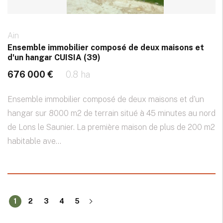
Ain
Ensemble immobilier composé de deux maisons et
d'un hangar CUISIA (39)
676 000 €
0.8 ha
Ensemble immobilier composé de deux maisons et d'un
hangar sur 8000 m2 de terrain situé à 45 minutes au nord
de Lons le Saunier. La première maison de plus de 200 m2
habitable ave...
1
2
3
4
5