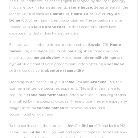
The rural architecture of the region is shaped by the local geology.
If you are looking for an authentic
stone house
, departments in the
Massif Central such as
Cantal
(15),
Haute-Loire
(43) or
Puy-de-
Dôme
(63) offer magnificent opportunities. These buildings, often
topped with a
lauze stone roof
, reflect ancestral know-how
capable of withstanding harsh climates.
Further east, in Alpine departments such as
Savoie
(73),
Haute-
Savoie
(74) and
Isère
(38),
rural housing
often comes with an
unobstructed
mountain view
. Here, mountain
smallholdings
and
high-altitude chalets are predominant, often offering a
secluded
setting conducive to
absolute tranquillity
.
Heading south, particularly in
Drôme
(26) and
Ardèche
(07), the
southern influence becomes apparent. This is the ideal area to
acquire a
stone mas farmhouse
, often nestled in lush vegetation
and lulled by the sound of cicadas. These properties are especially
sought after as
second homes
or to develop a tourism
accommodation business.
To the north and in the centre, in
Ain
(01),
Rhône
(69) and
Loire
(42),
as well as in
Allier
(03), you will find specific types of farms such as