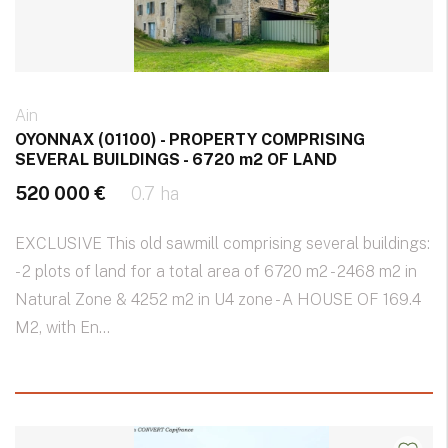
Ain
OYONNAX (01100) - PROPERTY COMPRISING
SEVERAL BUILDINGS - 6720 m2 OF LAND
520 000 €
0.7 ha
EXCLUSIVE This old sawmill comprising several buildings:
- 2 plots of land for a total area of 6720 m2 - 2468 m2 in
Natural Zone & 4252 m2 in U4 zone - A HOUSE OF 169.4
M2, with En...