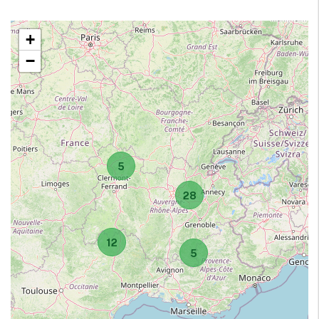
+
−
5
28
12
5