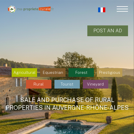
POST AN AD
Agricultural
Equestrian
Forest
Prestigious
Rural
Tourist
Vineyard
SALE AND PURCHASE OF RURAL
PROPERTIES IN AUVERGNE-RHÔNE-ALPES