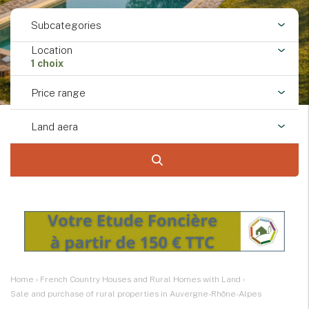
Subcategories
Location
1 choix
Price range
Land aera
Home
›
French Country Houses and Rural Homes with Land
›
Sale and purchase of rural properties in Auvergne-Rhône-Alpes