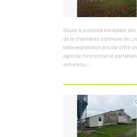
Située à proximité immédiate de
de la charmante commune de Lou
belle exploitation avicole offre 
agricole fonctionnel et parfaite
entretenu, i...