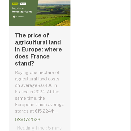
The price of
agricultural land
in Europe: where
does France
stand?
Buying one hectare of
agricultural land costs
on average €6,400 in
France in 2024. At the
same time, the
European Union average
stands at €15,224/h...
08/07/2026
- Reading time : 5 mins