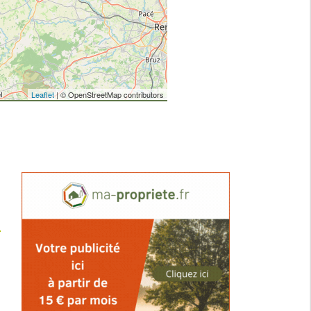
Leaflet
| © OpenStreetMap contributors