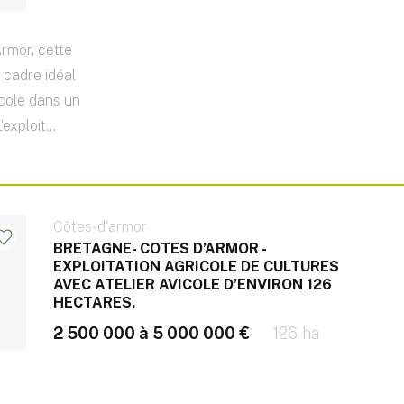
rmor, cette
n cadre idéal
icole dans un
xploit...
Côtes-d'armor
BRETAGNE- COTES D’ARMOR -
EXPLOITATION AGRICOLE DE CULTURES
AVEC ATELIER AVICOLE D’ENVIRON 126
HECTARES.
2 500 000 à 5 000 000 €
126 ha