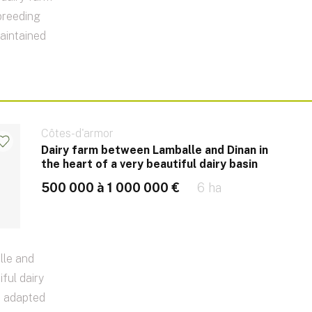
 breeding
maintained
Côtes-d'armor
Dairy farm between Lamballe and Dinan in
the heart of a very beautiful dairy basin
500 000 à 1 000 000 €
6 ha
lle and
iful dairy
be adapted