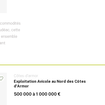
s commodités
déac, cette
un ensemble
ment
Côtes-d'armor
Exploitation Avicole au Nord des Côtes
d'Armor
500 000 à 1 000 000 €