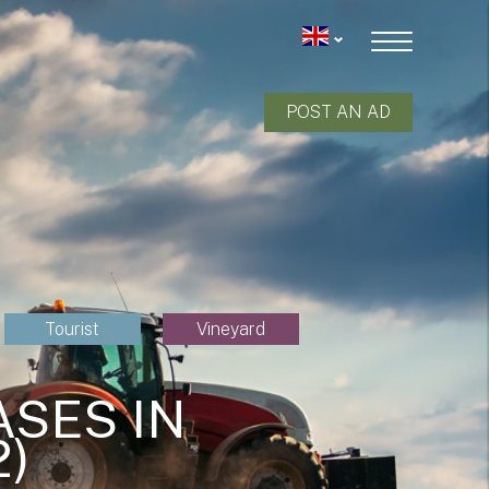
POST AN AD
Tourist
Vineyard
SES IN
)