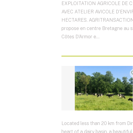
EXPLOITATION AGRICOLE DE 
AVEC ATELIER AVICOLE D’ENVI
HECTARES. AGRITRANSACTION
propose en centre Bretagne au 
Côtes D’Armor e...
Located less than 20 km from Din
heart of a dairy basin, a beautiful