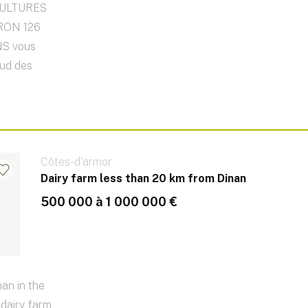
CULTURES
RON 126
S vous
sud des
Côtes-d'armor
Dairy farm less than 20 km from Dinan
500 000 à 1 000 000 €
an in the
 dairy farm