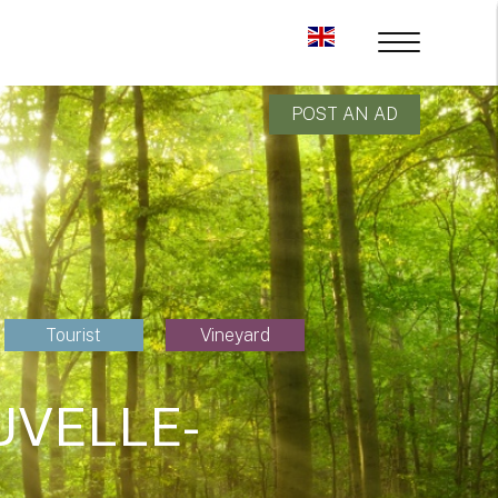
POST AN AD
Tourist
Vineyard
UVELLE-