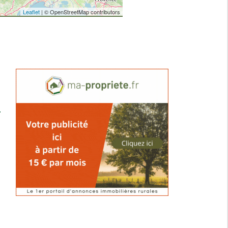
Leaflet
| © OpenStreetMap contributors