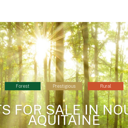
Forest
Prestigious
Rural
S FOR SALE IN NO
AQUITAINE