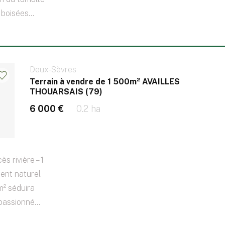
boisées...
Deux-Sèvres
Terrain à vendre de 1 500m² AVAILLES
THOUARSAIS (79)
6 000 €
0.2 ha
s rivière – 1
ent naturel
m² séduira
passionné...