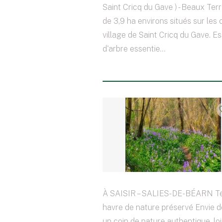
Saint Cricq du Gave ) - Beaux Ter
de 3,9 ha environs situés sur les
village de Saint Cricq du Gave. E
d'arbre essentie...
À SAISIR – SALIES-DE-BÉARN Ter
havre de nature préservé Envie de
un coin de nature authentique, lo