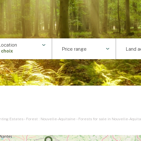
Location
Price range
Land a
1 choix
nting Estates
›
Forest : Nouvelle-Aquitaine
›
Forests for sale in Nouvelle-Aquit