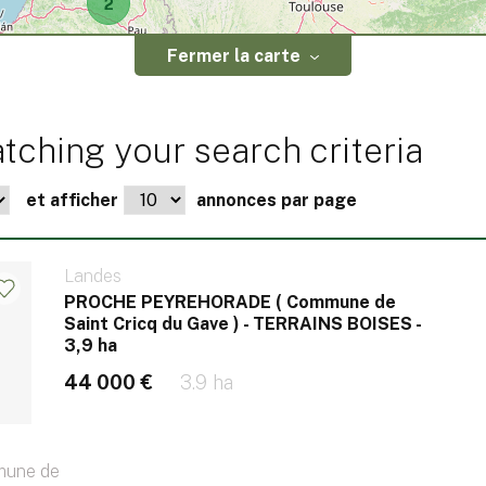
2
Fermer la carte
tching your search criteria
et afficher
annonces par page
Landes
PROCHE PEYREHORADE ( Commune de
Saint Cricq du Gave ) - TERRAINS BOISES -
3,9 ha
44 000 €
3.9 ha
une de