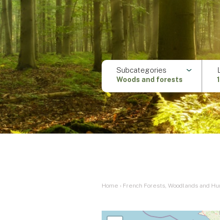
Subcategories
Woods and forests
Home
›
French Forests, Woodlands and Hu