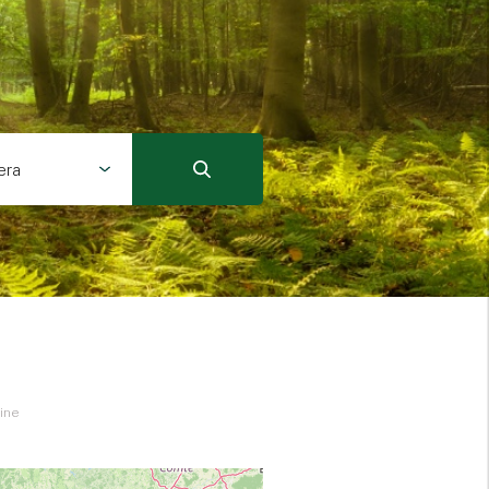
era
aine