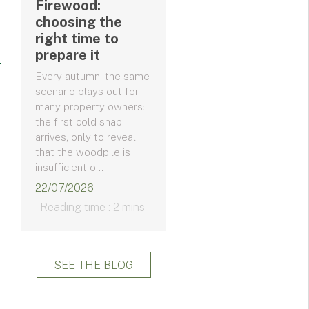
Firewood:
choosing the
right time to
prepare it
Every autumn, the same
scenario plays out for
many property owners:
the first cold snap
arrives, only to reveal
that the woodpile is
insufficient o...
22/07/2026
- Reading time : 2 mins
SEE THE BLOG