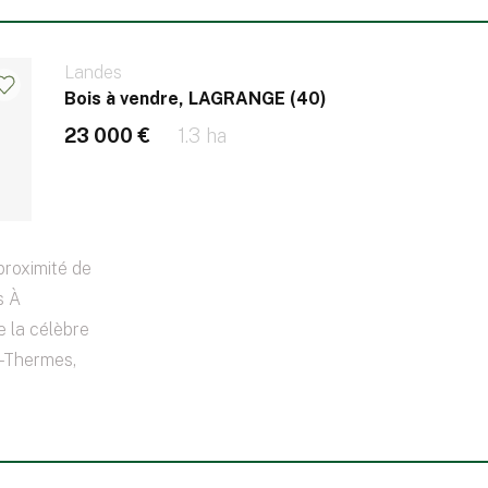
Landes
Bois à vendre, LAGRANGE (40)
23 000 €
1.3 ha
proximité de
s À
 la célèbre
s-Thermes,