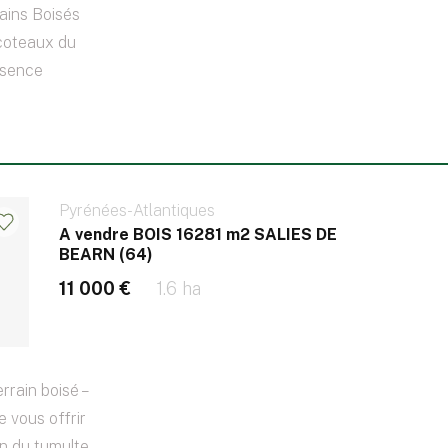
rains Boisés
 coteaux du
ssence
Pyrénées-Atlantiques
A vendre BOIS 16281 m2 SALIES DE
BEARN (64)
11 000 €
1.6 ha
rain boisé –
 vous offrir
in du tumulte